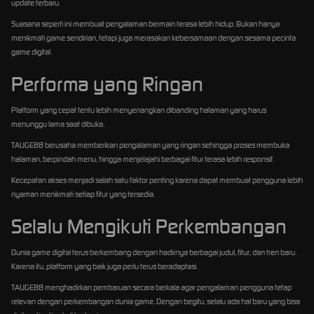
update terbaru.
Suasana seperti ini membuat pengalaman bermain terasa lebih hidup. Bukan hanya
menikmati game sendirian, tetapi juga merasakan kebersamaan dengan sesama pecinta
game digital.
Performa yang Ringan
Platform yang cepat tentu lebih menyenangkan dibanding halaman yang harus
menunggu lama saat dibuka.
TAUGE88 berusaha memberikan pengalaman yang ringan sehingga proses membuka
halaman, berpindah menu, hingga menjelajahi berbagai fitur terasa lebih responsif.
Kecepatan akses menjadi salah satu faktor penting karena dapat membuat pengguna lebih
nyaman menikmati setiap fitur yang tersedia.
Selalu Mengikuti Perkembangan
Dunia game digital terus berkembang dengan hadirnya berbagai judul, fitur, dan tren baru.
Karena itu, platform yang baik juga perlu terus beradaptasi.
TAUGE88 menghadirkan pembaruan secara berkala agar pengalaman pengguna tetap
relevan dengan perkembangan dunia game. Dengan begitu, selalu ada hal baru yang bisa