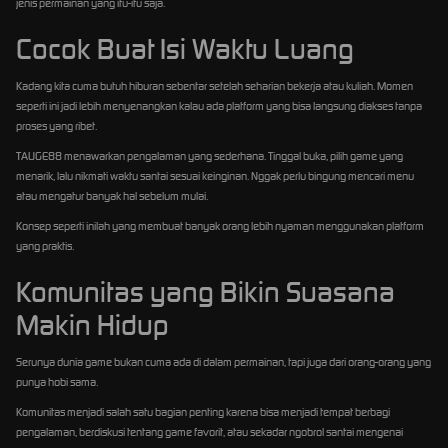
jenis permainan yang itu-itu saja.
Cocok Buat Isi Waktu Luang
Kadang kita cuma butuh hiburan sebentar setelah seharian bekerja atau kuliah. Momen
seperti ini jadi lebih menyenangkan kalau ada platform yang bisa langsung diakses tanpa
proses yang ribet.
TAUGE88 menawarkan pengalaman yang sederhana. Tinggal buka, pilih game yang
menarik, lalu nikmati waktu santai sesuai keinginan. Nggak perlu bingung mencari menu
atau mengatur banyak hal sebelum mulai.
Konsep seperti inilah yang membuat banyak orang lebih nyaman menggunakan platform
yang praktis.
Komunitas yang Bikin Suasana
Makin Hidup
Serunya dunia game bukan cuma ada di dalam permainan, tapi juga dari orang-orang yang
punya hobi sama.
Komunitas menjadi salah satu bagian penting karena bisa menjadi tempat berbagi
pengalaman, berdiskusi tentang game favorit, atau sekadar ngobrol santai mengenai