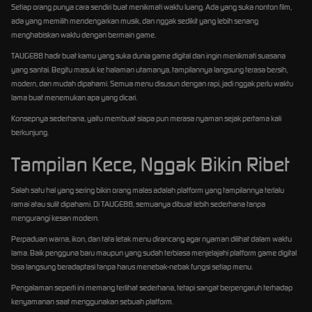
Setiap orang punya cara sendiri buat menikmati waktu luang. Ada yang suka nonton film,
ada yang memilih mendengarkan musik, dan nggak sedikit yang lebih senang
menghabiskan waktu dengan bermain game.
TAUGE88 hadir buat kamu yang suka dunia game digital dan ingin menikmati suasana
yang santai. Begitu masuk ke halaman utamanya, tampilannya langsung terasa bersih,
modern, dan mudah dipahami. Semua menu disusun dengan rapi, jadi nggak perlu waktu
lama buat menemukan apa yang dicari.
Konsepnya sederhana, yaitu membuat siapa pun merasa nyaman sejak pertama kali
berkunjung.
Tampilan Kece, Nggak Bikin Ribet
Salah satu hal yang sering bikin orang malas adalah platform yang tampilannya terlalu
ramai atau sulit dipahami. Di TAUGE88, semuanya dibuat lebih sederhana tanpa
mengurangi kesan modern.
Perpaduan warna, ikon, dan tata letak menu dirancang agar nyaman dilihat dalam waktu
lama. Baik pengguna baru maupun yang sudah terbiasa menjelajahi platform game digital
bisa langsung beradaptasi tanpa harus menebak-nebak fungsi setiap menu.
Pengalaman seperti ini memang terlihat sederhana, tetapi sangat berpengaruh terhadap
kenyamanan saat menggunakan sebuah platform.