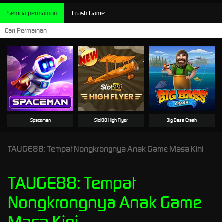
Semua permainan
Crash Game
Spaceman
Slot88 High Flyer
Big Bass Crash
TAUGE88: Tempat Nongkrongnya Anak Game Masa Kini
TAUGE88: Tempat
Nongkrongnya Anak Game
Masa Kini