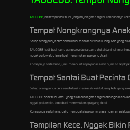
TAUGE88
jadi tempat asik buat yang doyan game digital. Tampilannya kec
Tempat Nongkrongnya Anak
Setiap orang punya cara sendiri buat menikmati waktu luang. Ada yang s
TAUGE88 hadir buat kamu yang suka dunia game digital dan ingin menikma
nggak perlu waktu lama buat menemukan apa yang dicari.
Konsepnya sederhana, yaitu membuat siapa pun merasa nyaman sejak pert
Tempat Santai Buat Pecinta
Setiap orang punya cara sendiri buat menikmati waktu luang. Ada yang s
TAUGE88 hadir buat kamu yang suka dunia game digital dan ingin menikma
nggak perlu waktu lama buat menemukan apa yang dicari.
Konsepnya sederhana, yaitu membuat siapa pun merasa nyaman sejak pert
Tampilan Kece, Nggak Bikin 