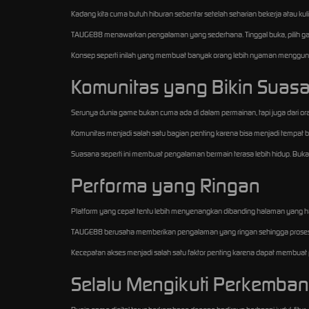
Kadang kita cuma butuh hiburan sebentar setelah seharian bekerja atau kul
TAUGE88 menawarkan pengalaman yang sederhana. Tinggal buka, pilih game
Konsep seperti inilah yang membuat banyak orang lebih nyaman menggunak
Komunitas yang Bikin Suas
Serunya dunia game bukan cuma ada di dalam permainan, tapi juga dari o
Komunitas menjadi salah satu bagian penting karena bisa menjadi tempat b
Suasana seperti ini membuat pengalaman bermain terasa lebih hidup. Buk
Performa yang Ringan
Platform yang cepat tentu lebih menyenangkan dibanding halaman yang h
TAUGE88 berusaha memberikan pengalaman yang ringan sehingga proses me
Kecepatan akses menjadi salah satu faktor penting karena dapat membuat 
Selalu Mengikuti Perkemba