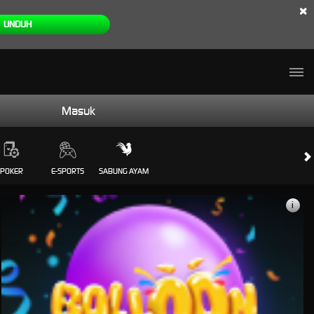
×
UNDUH
Masuk
POKER
E-SPORTS
SABUNG AYAM
i