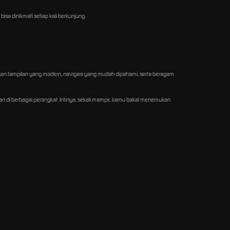
 dinikmati setiap kali berkunjung.
tampilan yang modern, navigasi yang mudah dipahami, serta beragam
 di berbagai perangkat. Intinya, sekali mampir, kamu bakal menemukan