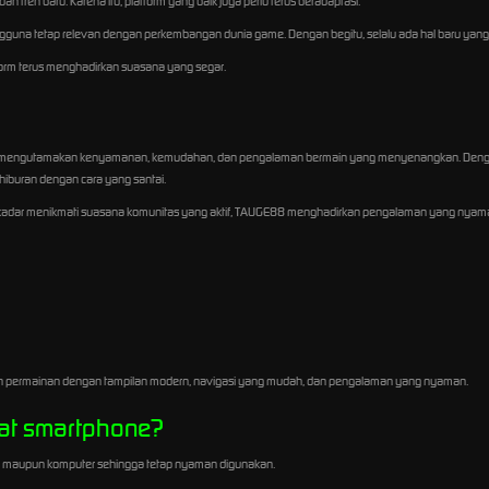
an tren baru. Karena itu, platform yang baik juga perlu terus beradaptasi.
 tetap relevan dengan perkembangan dunia game. Dengan begitu, selalu ada hal baru yang bisa
orm terus menghadirkan suasana yang segar.
 mengutamakan kenyamanan, kemudahan, dan pengalaman bermain yang menyenangkan. Dengan 
i hiburan dengan cara yang santai.
 sekadar menikmati suasana komunitas yang aktif, TAUGE88 menghadirkan pengalaman yang nyaman
an permainan dengan tampilan modern, navigasi yang mudah, dan pengalaman yang nyaman.
at smartphone?
blet, maupun komputer sehingga tetap nyaman digunakan.