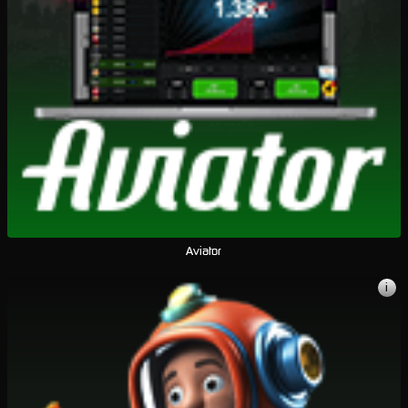
Aviator
i