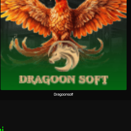
Dragoonsoft
i