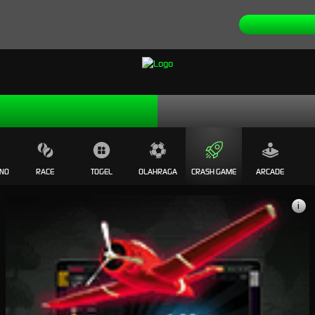
INO
RACE
TOGEL
OLAHRAGA
CRASH GAME
ARCADE
i