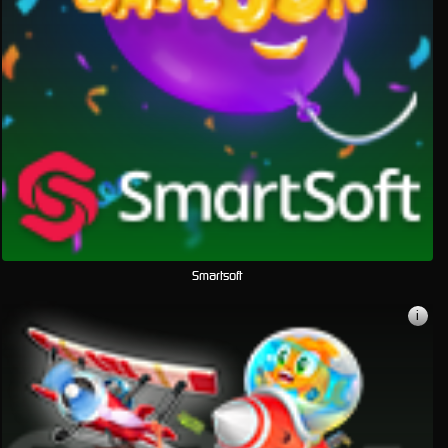
Smartsoft
i