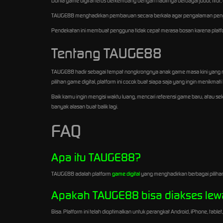
Dunia game digital terus berkembang dengan hadirnya berbagai judul, fitur, d
TAUGE88 menghadirkan pembaruan secara berkala agar pengalaman pengguna
Pendekatan ini membuat pengguna tidak cepat merasa bosan karena platf
Tentang TAUGE88
TAUGE88 hadir sebagai tempat nongkrongnya anak game masa kini yang
pilihan game digital, platform ini cocok buat siapa saja yang ingin menikmat
Baik kamu ingin mengisi waktu luang, mencari referensi game baru, atau
banyak alasan buat balik lagi.
FAQ
Apa itu TAUGE88?
TAUGE88 adalah platform
game digital
yang menghadirkan berbagai pilih
Apakah TAUGE88 bisa diakses lew
Bisa. Platform ini telah dioptimalkan untuk perangkat Android, iPhone, ta