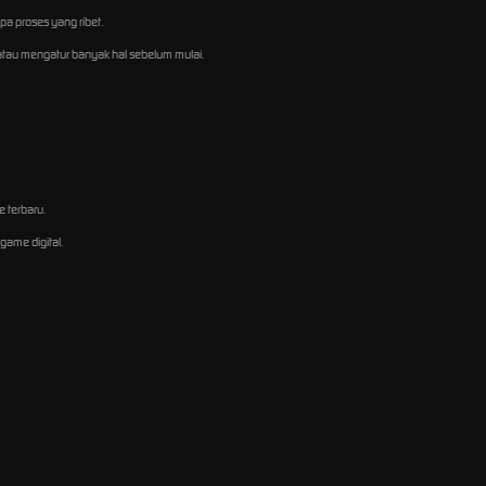
pa proses yang ribet.
atau mengatur banyak hal sebelum mulai.
 terbaru.
ame digital.