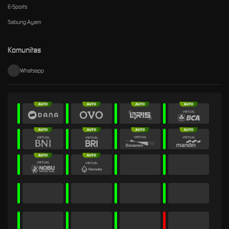
E-Sports
Sabung Ayam
Komunitas
Whatsapp