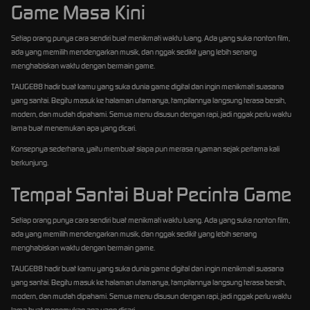
Game Masa Kini
Setiap orang punya cara sendiri buat menikmati waktu luang. Ada yang suka nonton film,
ada yang memilih mendengarkan musik, dan nggak sedikit yang lebih senang
menghabiskan waktu dengan bermain game.
TAUGE88 hadir buat kamu yang suka dunia game digital dan ingin menikmati suasana
yang santai. Begitu masuk ke halaman utamanya, tampilannya langsung terasa bersih,
modern, dan mudah dipahami. Semua menu disusun dengan rapi, jadi nggak perlu waktu
lama buat menemukan apa yang dicari.
Konsepnya sederhana, yaitu membuat siapa pun merasa nyaman sejak pertama kali
berkunjung.
Tempat Santai Buat Pecinta Game
Setiap orang punya cara sendiri buat menikmati waktu luang. Ada yang suka nonton film,
ada yang memilih mendengarkan musik, dan nggak sedikit yang lebih senang
menghabiskan waktu dengan bermain game.
TAUGE88 hadir buat kamu yang suka dunia game digital dan ingin menikmati suasana
yang santai. Begitu masuk ke halaman utamanya, tampilannya langsung terasa bersih,
modern, dan mudah dipahami. Semua menu disusun dengan rapi, jadi nggak perlu waktu