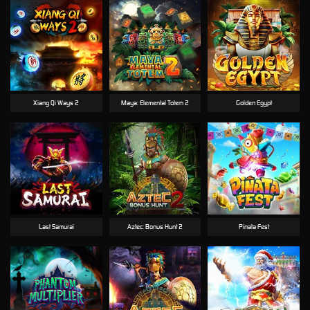
Xiang Qi Ways 2
Maya: Elemental Totem 2
Golden Egypt
Last Samurai
Aztec: Bonus Hunt 2
Pinata Fest