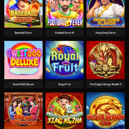
Baseball Fever
Football Fever M
Hong Kong Flavor
Sweet 666 Deluxe
Royal Fruit
The Dragon Brings Wealth 2