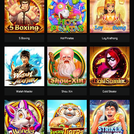
5 Boxing
Hot Pinatas
Loy Krathong
Watah Master
Shou-Xin
Gold Stealer