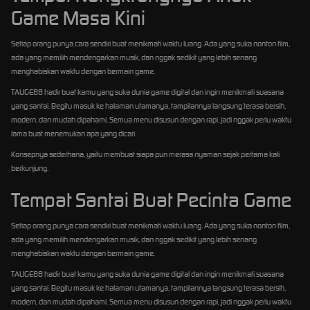
Game Masa Kini
Setiap orang punya cara sendiri buat menikmati waktu luang. Ada yang suka nonton film,
ada yang memilih mendengarkan musik, dan nggak sedikit yang lebih senang
menghabiskan waktu dengan bermain game.
TAUGE88 hadir buat kamu yang suka dunia game digital dan ingin menikmati suasana
yang santai. Begitu masuk ke halaman utamanya, tampilannya langsung terasa bersih,
modern, dan mudah dipahami. Semua menu disusun dengan rapi, jadi nggak perlu waktu
lama buat menemukan apa yang dicari.
Konsepnya sederhana, yaitu membuat siapa pun merasa nyaman sejak pertama kali
berkunjung.
Tempat Santai Buat Pecinta Game
Setiap orang punya cara sendiri buat menikmati waktu luang. Ada yang suka nonton film,
ada yang memilih mendengarkan musik, dan nggak sedikit yang lebih senang
menghabiskan waktu dengan bermain game.
TAUGE88 hadir buat kamu yang suka dunia game digital dan ingin menikmati suasana
yang santai. Begitu masuk ke halaman utamanya, tampilannya langsung terasa bersih,
modern, dan mudah dipahami. Semua menu disusun dengan rapi, jadi nggak perlu waktu