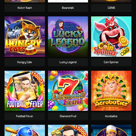
Kickin' Kash
Beanstalk
GENIE
Hungry Cats
Lucky Legend
Coin Spinner
Football Fever
Diamond Fruit
Acrobatics