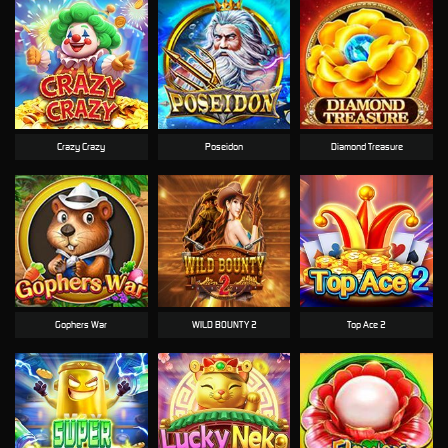
Crazy Crazy
Poseidon
Diamond Treasure
Gophers War
WILD BOUNTY 2
Top Ace 2