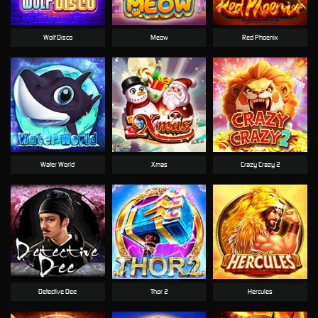
Wolf Disco
Meow
Red Phoenix
Water World
Xmas
Crazy Crazy 2
Detective Dee
Thor 2
Hercules