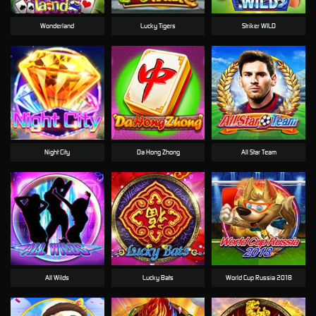
Wonderland
Lucky Tigers
Striker WILD
Night City
Da Hong Zhong
All Star Team
All Wilds
Lucky Bats
World Cup Russia 2018