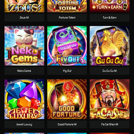
Zeus M
Fortune Totem
Turn & Earn
Neko Gems
Fly Out
Gu Gu Gu M
Jewel Luxury
Good Fortune M
Fa Cai Shen M