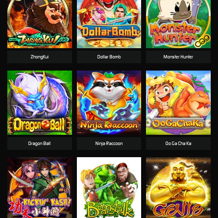
ZhongKui
Dollar Bomb
Monster Hunter
Dragon Ball
Ninja Raccoon
Oo Ga Cha Ka