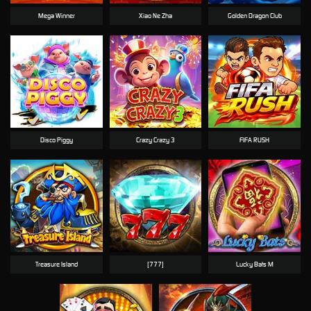
Mega Winner
Xiao Ne Zha
Golden Dragon Club
Disco Piggy
Crazy Crazy 3
FIFA RUSH
Treasure Island
[777]
Lucky Bats M