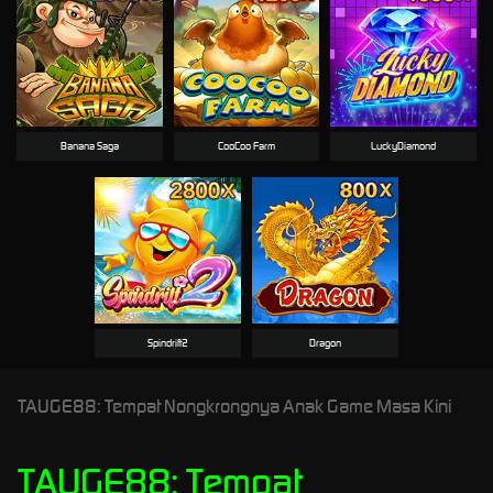
Banana Saga
CooCoo Farm
LuckyDiamond
Spindrift2
Dragon
TAUGE88: Tempat Nongkrongnya Anak Game Masa Kini
TAUGE88: Tempat