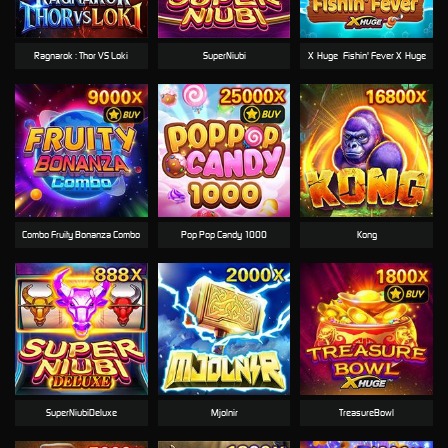
Ragnarok : Thor VS Loki
SuperNiubi
X-Huge_Fishin' Fever X-Huge
Combo Fruity Bonanza Combo
Pop Pop Candy 1000
Kong
SuperNiubiDeluxe
Mjolnir
TreasureBowl