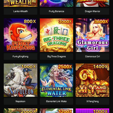
LanternWealth
Fruity Bonanza
Dragon Warrior
FunkyKingKong
Big Three Dragons
Glamorous Girl
Napoleon
Elemental Link Water
XiYangYang