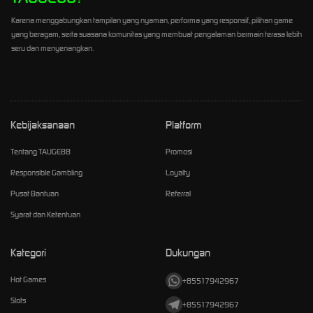
Karena menggabungkan tampilan yang nyaman, performa yang responsif, pilihan game
yang beragam, serta suasana komunitas yang membuat pengalaman bermain terasa lebih
seru dan menyenangkan.
Kebijaksanaan
Platform
Tentang TAUGE88
Promosi
Responsible Gambling
Loyalty
Pusat Bantuan
Referral
Syarat dan Ketentuan
Kategori
Dukungan
Hot Games
+85517942967
Slots
+85517942967