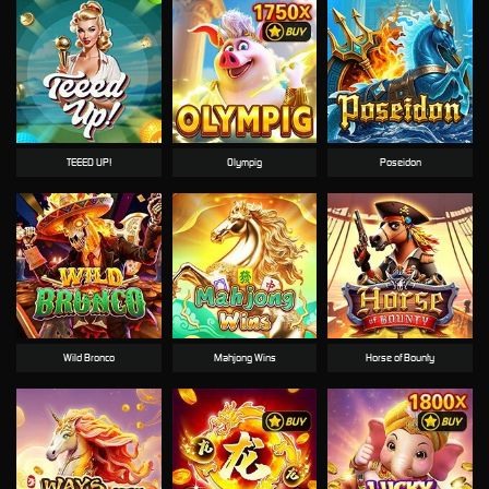
TEEED UP!
Olympig
Poseidon
Wild Bronco
Mahjong Wins
Horse of Bounty