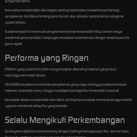
punya hobi sama.
Komunitas menjadi salah satu bagian penting karena bisa menjadi tempat berbagi
pengalaman, berdiskusi tentang game favorit, atau sekadar ngobrol santai mengenai
update terbaru.
Suasana seperti ini membuat pengalaman bermain terasa lebih hidup. Bukan hanya
menikmati game sendirian, tetapi juga merasakan kebersamaan dengan sesama pecinta
game digital.
Performa yang Ringan
Platform yang cepat tentu lebih menyenangkan dibanding halaman yang harus
menunggu lama saat dibuka.
TAUGE88 berusaha memberikan pengalaman yang ringan sehingga proses membuka
halaman, berpindah menu, hingga menjelajahi berbagai fitur terasa lebih responsif.
Kecepatan akses menjadi salah satu faktor penting karena dapat membuat pengguna lebih
nyaman menikmati setiap fitur yang tersedia.
Selalu Mengikuti Perkembangan
Dunia game digital terus berkembang dengan hadirnya berbagai judul, fitur, dan tren baru.