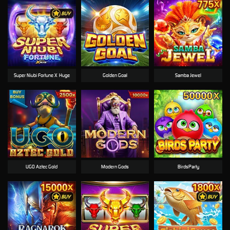
Super Niubi Fortune X-Huge
Golden Goal
Samba Jewel
UGO Aztec Gold
Modern Gods
BirdsParty