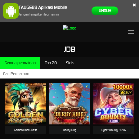
×
TAUGE88 Aplikasi Mobile
UNDUH
Jangan tampilkan lagi hari ini
JDB
Semua permainan
Top 20
Slots
Golden Hoof Quest
Derby King
Cyber Bounty 4096