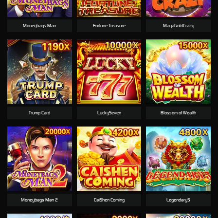
Moneybags Man
Fortune Treasure
MayaGoldCrazy
Trump Card
LuckySeven
Blossom of Wealth
Moneybags Man 2
CaiShen Coming
Legendary5