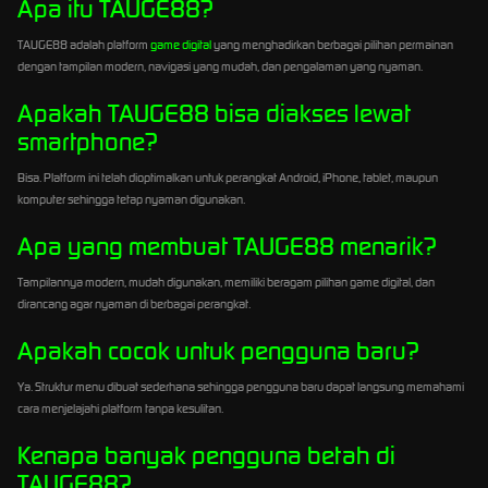
Apa itu TAUGE88?
TAUGE88 adalah platform
game digital
yang menghadirkan berbagai pilihan permainan
dengan tampilan modern, navigasi yang mudah, dan pengalaman yang nyaman.
Apakah TAUGE88 bisa diakses lewat
smartphone?
Bisa. Platform ini telah dioptimalkan untuk perangkat Android, iPhone, tablet, maupun
komputer sehingga tetap nyaman digunakan.
Apa yang membuat TAUGE88 menarik?
Tampilannya modern, mudah digunakan, memiliki beragam pilihan game digital, dan
dirancang agar nyaman di berbagai perangkat.
Apakah cocok untuk pengguna baru?
Ya. Struktur menu dibuat sederhana sehingga pengguna baru dapat langsung memahami
cara menjelajahi platform tanpa kesulitan.
Kenapa banyak pengguna betah di
TAUGE88?