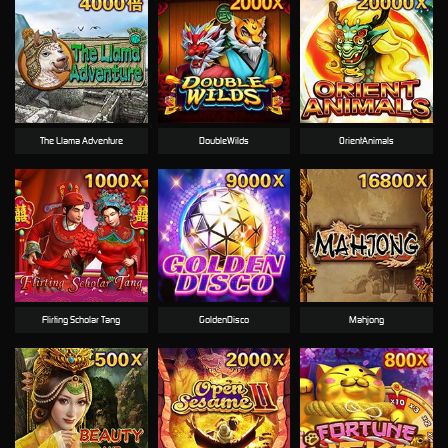
The Llama Adventure
DoubleWilds
OrientAnimals
Flirting Scholar Tang
GoldenDisco
Mahjong