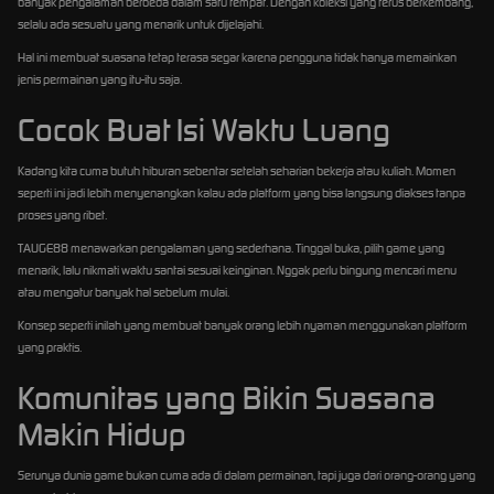
banyak pengalaman berbeda dalam satu tempat. Dengan koleksi yang terus berkembang,
selalu ada sesuatu yang menarik untuk dijelajahi.
Hal ini membuat suasana tetap terasa segar karena pengguna tidak hanya memainkan
jenis permainan yang itu-itu saja.
Cocok Buat Isi Waktu Luang
Kadang kita cuma butuh hiburan sebentar setelah seharian bekerja atau kuliah. Momen
seperti ini jadi lebih menyenangkan kalau ada platform yang bisa langsung diakses tanpa
proses yang ribet.
TAUGE88 menawarkan pengalaman yang sederhana. Tinggal buka, pilih game yang
menarik, lalu nikmati waktu santai sesuai keinginan. Nggak perlu bingung mencari menu
atau mengatur banyak hal sebelum mulai.
Konsep seperti inilah yang membuat banyak orang lebih nyaman menggunakan platform
yang praktis.
Komunitas yang Bikin Suasana
Makin Hidup
Serunya dunia game bukan cuma ada di dalam permainan, tapi juga dari orang-orang yang