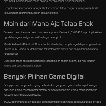
bisa langsung beradaptasi tanpa harus menebak-nebak fungsi setiap menu.
Pengalaman seperti ini memang terlihat sederhana, tetapi sangat berpengaruh terhadap
kenyamanan saat menggunakan sebuah platform.
Main dari Mana Aja Tetap Enak
Sekarang hampir semua orang punya smartphone. Karena itu, TAUGE88 juga dioptimalkan
agar tetap nyaman digunakan di berbagai perangkat.
Mau buka lewat HP Android, iPhone, tablet, atau laptop, tampilannya tetap menyesuaikan
ukuran layar. Tombol mudah ditekan, teks tetap jelas dibaca, dan perpindahan halaman
terasa lancar.
Buat yang sering berpindah perangkat, pengalaman seperti ini tentu jadi nilai tambah
karena semuanya tetap konsisten.
Banyak Pilihan Game Digital
Setiap pemain punya selera yang berbeda. Ada yang suka game bertema petualangan,
ada yang lebih menikmati game strategi, sementara yang lain lebih memilih permainan
kasual untuk mengisi waktu luang.
TAUGE88 menghadirkan berbagai pilihan game digital sehingga pengguna bisa mencoba