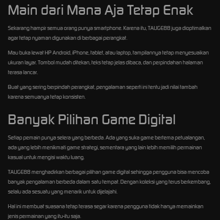
Main dari Mana Aja Tetap Enak
Sekarang hampir semua orang punya smartphone. Karena itu, TAUGE88 juga dioptimalkan
agar tetap nyaman digunakan di berbagai perangkat.
Mau buka lewat HP Android, iPhone, tablet, atau laptop, tampilannya tetap menyesuaikan
ukuran layar. Tombol mudah ditekan, teks tetap jelas dibaca, dan perpindahan halaman
terasa lancar.
Buat yang sering berpindah perangkat, pengalaman seperti ini tentu jadi nilai tambah
karena semuanya tetap konsisten.
Banyak Pilihan Game Digital
Setiap pemain punya selera yang berbeda. Ada yang suka game bertema petualangan,
ada yang lebih menikmati game strategi, sementara yang lain lebih memilih permainan
kasual untuk mengisi waktu luang.
TAUGE88 menghadirkan berbagai pilihan game digital sehingga pengguna bisa mencoba
banyak pengalaman berbeda dalam satu tempat. Dengan koleksi yang terus berkembang,
selalu ada sesuatu yang menarik untuk dijelajahi.
Hal ini membuat suasana tetap terasa segar karena pengguna tidak hanya memainkan
jenis permainan yang itu-itu saja.