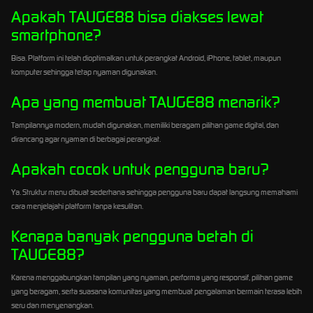
Apakah TAUGE88 bisa diakses lewat
smartphone?
Bisa. Platform ini telah dioptimalkan untuk perangkat Android, iPhone, tablet, maupun
komputer sehingga tetap nyaman digunakan.
Apa yang membuat TAUGE88 menarik?
Tampilannya modern, mudah digunakan, memiliki beragam pilihan game digital, dan
dirancang agar nyaman di berbagai perangkat.
Apakah cocok untuk pengguna baru?
Ya. Struktur menu dibuat sederhana sehingga pengguna baru dapat langsung memahami
cara menjelajahi platform tanpa kesulitan.
Kenapa banyak pengguna betah di
TAUGE88?
Karena menggabungkan tampilan yang nyaman, performa yang responsif, pilihan game
yang beragam, serta suasana komunitas yang membuat pengalaman bermain terasa lebih
seru dan menyenangkan.