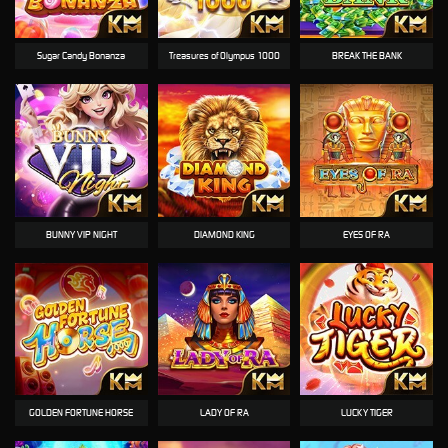
Sugar Candy Bonanza
Treasures of Olympus 1000
BREAK THE BANK
BUNNY VIP NIGHT
DIAMOND KING
EYES OF RA
GOLDEN FORTUNE HORSE
LADY OF RA
LUCKY TIGER