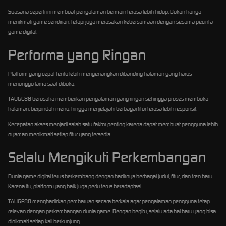
Suasana seperti ini membuat pengalaman bermain terasa lebih hidup. Bukan hanya
menikmati game sendirian, tetapi juga merasakan kebersamaan dengan sesama pecinta
game digital.
Performa yang Ringan
Platform yang cepat tentu lebih menyenangkan dibanding halaman yang harus
menunggu lama saat dibuka.
TAUGE88 berusaha memberikan pengalaman yang ringan sehingga proses membuka
halaman, berpindah menu, hingga menjelajahi berbagai fitur terasa lebih responsif.
Kecepatan akses menjadi salah satu faktor penting karena dapat membuat pengguna lebih
nyaman menikmati setiap fitur yang tersedia.
Selalu Mengikuti Perkembangan
Dunia game digital terus berkembang dengan hadirnya berbagai judul, fitur, dan tren baru.
Karena itu, platform yang baik juga perlu terus beradaptasi.
TAUGE88 menghadirkan pembaruan secara berkala agar pengalaman pengguna tetap
relevan dengan perkembangan dunia game. Dengan begitu, selalu ada hal baru yang bisa
dinikmati setiap kali berkunjung.