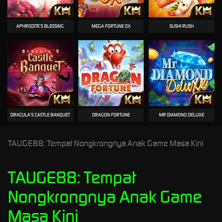
APHRODITE’S BLESSING
MEGA FORTUNE OX
SUSHI RUSH
DRACULA’S CASTLE BANQUET
DRAGON FORTUNE
MR DIAMOND DELUXE
TAUGE88: Tempat Nongkrongnya Anak Game Masa Kini
TAUGE88: Tempat
Nongkrongnya Anak Game
Masa Kini