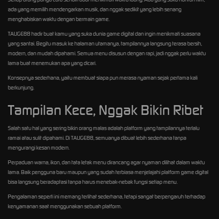
ada yang memilih mendengarkan musik, dan nggak sedikit yang lebih senang
menghabiskan waktu dengan bermain game.
TAUGE88 hadir buat kamu yang suka dunia game digital dan ingin menikmati suasana
yang santai. Begitu masuk ke halaman utamanya, tampilannya langsung terasa bersih,
modern, dan mudah dipahami. Semua menu disusun dengan rapi, jadi nggak perlu waktu
lama buat menemukan apa yang dicari.
Konsepnya sederhana, yaitu membuat siapa pun merasa nyaman sejak pertama kali
berkunjung.
Tampilan Kece, Nggak Bikin Ribet
Salah satu hal yang sering bikin orang malas adalah platform yang tampilannya terlalu
ramai atau sulit dipahami. Di TAUGE88, semuanya dibuat lebih sederhana tanpa
mengurangi kesan modern.
Perpaduan warna, ikon, dan tata letak menu dirancang agar nyaman dilihat dalam waktu
lama. Baik pengguna baru maupun yang sudah terbiasa menjelajahi platform game digital
bisa langsung beradaptasi tanpa harus menebak-nebak fungsi setiap menu.
Pengalaman seperti ini memang terlihat sederhana, tetapi sangat berpengaruh terhadap
kenyamanan saat menggunakan sebuah platform.