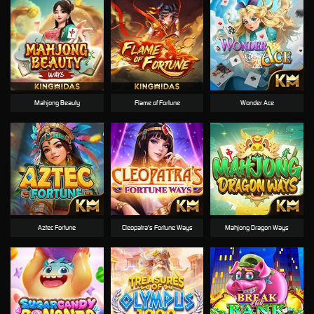
Mahjong Beauty
Flame of Fortune
Wonder Ace
Aztec Fortune
Cleopatra's Fortune Ways
Mahjong Dragon Ways