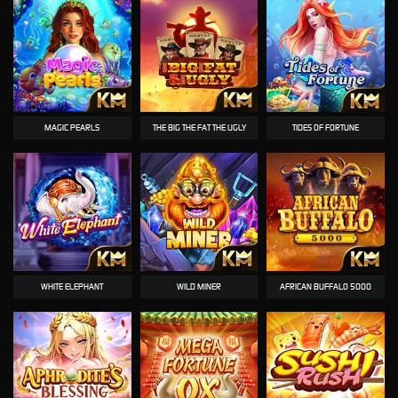
MAGIC PEARLS
THE BIG THE FAT THE UGLY
TIDES OF FORTUNE
WHITE ELEPHANT
WILD MINER
AFRICAN BUFFALO 5000