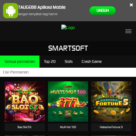
×
TAUGE88 Aplikasi Mobile
UNDUH
Jangan tampilkan lagi hari ini
SMARTSOFT
Semua permainan
Top 20
Slots
Crash Game
Bao Slot 5X
Multi Hot 100
Habesha Fortune 5