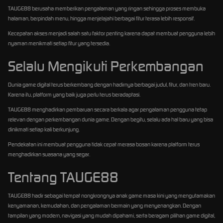
TAUGE88 berusaha memberikan pengalaman yang ringan sehingga proses membuka
halaman, berpindah menu, hingga menjelajahi berbagai fitur terasa lebih responsif.
Kecepatan akses menjadi salah satu faktor penting karena dapat membuat pengguna lebih
nyaman menikmati setiap fitur yang tersedia.
Selalu Mengikuti Perkembangan
Dunia game digital terus berkembang dengan hadirnya berbagai judul, fitur, dan tren baru.
Karena itu, platform yang baik juga perlu terus beradaptasi.
TAUGE88 menghadirkan pembaruan secara berkala agar pengalaman pengguna tetap
relevan dengan perkembangan dunia game. Dengan begitu, selalu ada hal baru yang bisa
dinikmati setiap kali berkunjung.
Pendekatan ini membuat pengguna tidak cepat merasa bosan karena platform terus
menghadirkan suasana yang segar.
Tentang TAUGE88
TAUGE88 hadir sebagai tempat nongkrongnya anak game masa kini yang mengutamakan
kenyamanan, kemudahan, dan pengalaman bermain yang menyenangkan. Dengan
tampilan yang modern, navigasi yang mudah dipahami, serta beragam pilihan game digital,