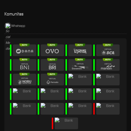
Komunitas
Whatsapp