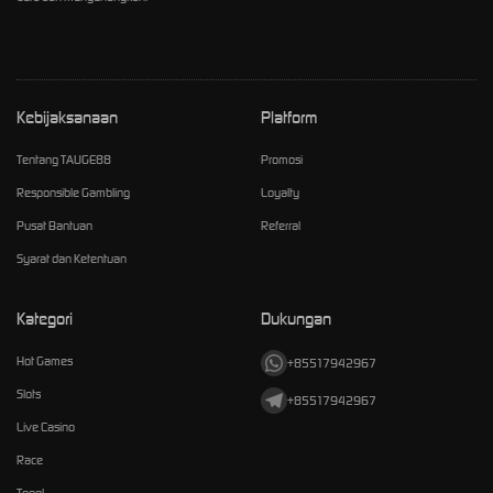
Kebijaksanaan
Platform
Tentang TAUGE88
Promosi
Responsible Gambling
Loyalty
Pusat Bantuan
Referral
Syarat dan Ketentuan
Kategori
Dukungan
Hot Games
+85517942967
Slots
+85517942967
Live Casino
Race
Togel