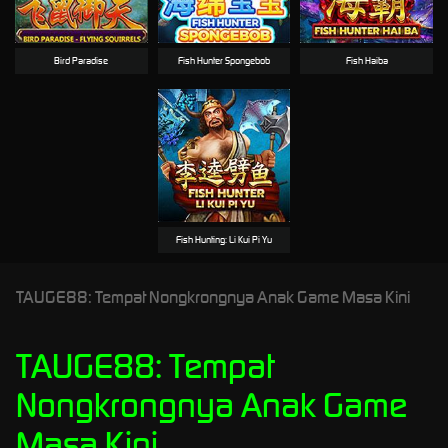
Bird Paradise
Fish Hunter Spongebob
Fish Haiba
Fish Hunting: Li Kui Pi Yu
TAUGE88: Tempat Nongkrongnya Anak Game Masa Kini
TAUGE88: Tempat
Nongkrongnya Anak Game
Masa Kini