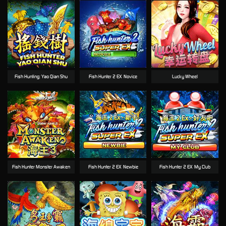
Fish Hunting: Yao Qian Shu
Fish Hunter 2 EX-Novice
Lucky Wheel
Fish Hunter Monster Awaken
Fish Hunter 2 EX-Newbie
Fish Hunter 2 EX-My Club