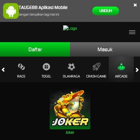
×
TAUGE88 Aplikasi Mobile
UNDUH
Jangan tampilkan lagi hari ini
Daftar
Masuk
SINO
RACE
TOGEL
OLAHRAGA
CRASH GAME
ARCADE
Joker