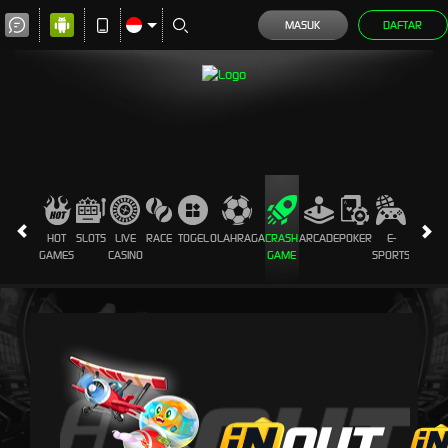
MASUK
DAFTAR
HOT
SLOTS
LIVE
RACE
TOGEL
OLAHRAGA
CRASH
ARCADE
POKER
E-
SABUN
GAMES
CASINO
GAME
SPORTS
AYAM