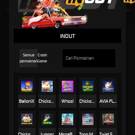
INOUT
Semua
Crash
permainan
Game
BalloniX
Chicken Road Ice
Wheel
Chicken vs Zombies
AVIA FLY 2
Chicken Road Bonus
Jumper
MegaBlock
Topo Mole
Twist San Quentin