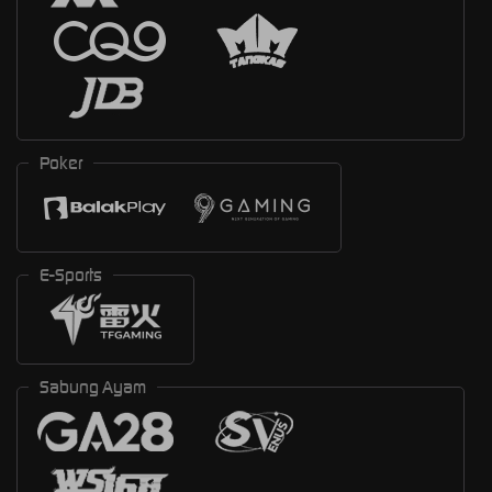
Poker
E-Sports
Sabung Ayam