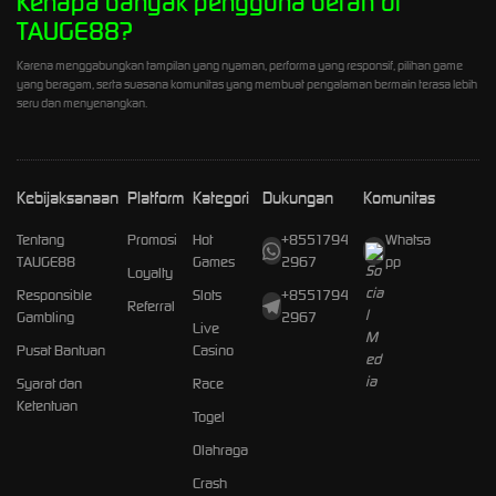
Kenapa banyak pengguna betah di
TAUGE88?
Karena menggabungkan tampilan yang nyaman, performa yang responsif, pilihan game
yang beragam, serta suasana komunitas yang membuat pengalaman bermain terasa lebih
seru dan menyenangkan.
Kebijaksanaan
Platform
Kategori
Dukungan
Komunitas
Tentang
Promosi
Hot
+8551794
Whatsa
TAUGE88
Games
2967
pp
Loyalty
Responsible
Slots
+8551794
Referral
Gambling
2967
Live
Pusat Bantuan
Casino
Syarat dan
Race
Ketentuan
Togel
Olahraga
Crash