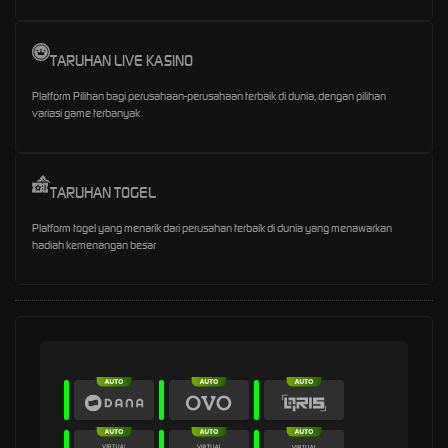
TARUHAN LIVE KASINO
Platform Pilihan bagi perusahaan-perusahaan terbaik di dunia, dengan pilihan
variasi game terbanyak
TARUHAN TOGEL
Platform togel yang menarik dari perusahan terbaik di dunia yang menawarkan
hadiah kemenangan besar