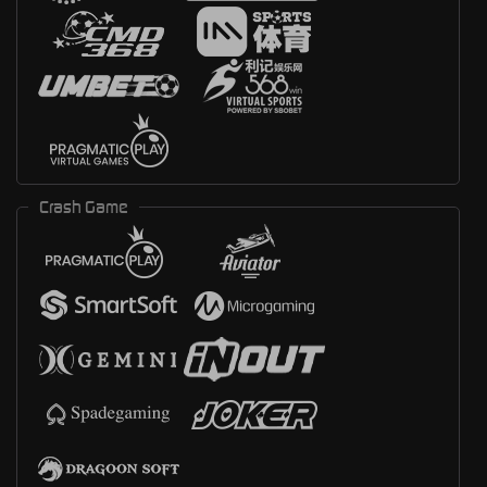
Crash Game