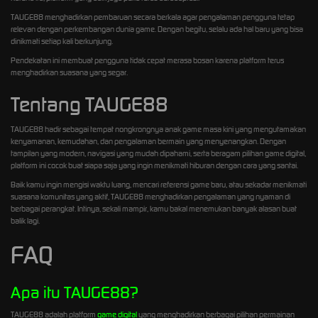
TAUGE88 menghadirkan pembaruan secara berkala agar pengalaman pengguna tetap
relevan dengan perkembangan dunia game. Dengan begitu, selalu ada hal baru yang bisa
dinikmati setiap kali berkunjung.
Pendekatan ini membuat pengguna tidak cepat merasa bosan karena platform terus
menghadirkan suasana yang segar.
Tentang TAUGE88
TAUGE88 hadir sebagai tempat nongkrongnya anak game masa kini yang mengutamakan
kenyamanan, kemudahan, dan pengalaman bermain yang menyenangkan. Dengan
tampilan yang modern, navigasi yang mudah dipahami, serta beragam pilihan game digital,
platform ini cocok buat siapa saja yang ingin menikmati hiburan dengan cara yang santai.
Baik kamu ingin mengisi waktu luang, mencari referensi game baru, atau sekadar menikmati
suasana komunitas yang aktif, TAUGE88 menghadirkan pengalaman yang nyaman di
berbagai perangkat. Intinya, sekali mampir, kamu bakal menemukan banyak alasan buat
balik lagi.
FAQ
Apa itu TAUGE88?
TAUGE88 adalah platform
game digital
yang menghadirkan berbagai pilihan permainan