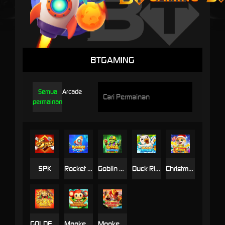
BTGAMING
Semua
Arcade
permainan
5PK
Rocket Crash
Goblin Treasure
Duck River
Christmas Mines
GOLDEN BASIN
Monkey Thunderbolt
Monkey King