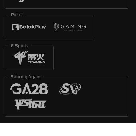
Poker
E-Sports
Sabung Ayam