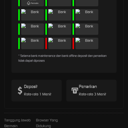
* Selama bank maintenance dan bank offline deposit dan penarikan
tidak dapat diproses
Deposit
Penarikan
Rata-rata 1 Menit
Rata-rata 3 Menit
Tanggung Jawab
Browser Yang
Bermain
Didukung