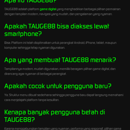
TAUGE88 adalah platform
game digital
yang menghadirkan berbagai pilihan permainan
dengan tampilan modern, navigasi yang mudah, dan pengalaman yang nyaman.
Apakah TAUGE88 bisa diakses lewat
smartphone?
Bisa. Platform ini telah dioptimalkan untuk perangkat Android, iPhone, tablet, maupun
komputer sehingga tetap nyaman digunakan.
Apa yang membuat TAUGE88 menarik?
Tampilannya modern, mudah digunakan, memiliki beragam pilihan game digital, dan
dirancang agar nyaman di berbagai perangkat.
Apakah cocok untuk pengguna baru?
Ya. Struktur menu dibuat sederhana sehingga pengguna baru dapat langsung memahami
cara menjelajahi platform tanpa kesulitan.
Kenapa banyak pengguna betah di
TAUGE88?
Karena menggabungkan tampilan yang nyaman, performa yang responsif, pilihan game