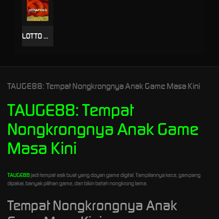
LOTTO MADNESS
TAUGE88: Tempat Nongkrongnya Anak Game Masa Kini
TAUGE88: Tempat
Nongkrongnya Anak Game
Masa Kini
TAUGE88
jadi tempat asik buat yang doyan game digital. Tampilannya kece, gampang
dipakai, banyak pilihan game, dan bikin betah nongkrong lama.
Tempat Nongkrongnya Anak