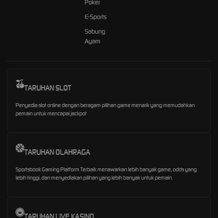
Poker
E-Sports
Sabung
Ayam
TARUHAN SLOT
Penyedia slot online dengan beragam pilihan game menarik yang memudahkan
pemain untuk mencapai jackpot
TARUHAN OLAHRAGA
Sportsbook Gaming Platform Terbaik menawarkan lebih banyak game, odds yang
lebih tinggi, dan menyediakan pilihan yang lebih banyak untuk pemain.
TARUHAN LIVE KASINO