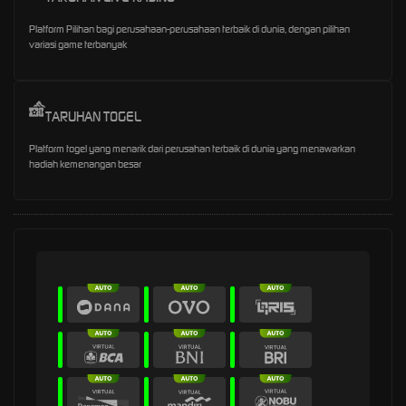
Platform Pilihan bagi perusahaan-perusahaan terbaik di dunia, dengan pilihan
variasi game terbanyak
TARUHAN TOGEL
Platform togel yang menarik dari perusahan terbaik di dunia yang menawarkan
hadiah kemenangan besar