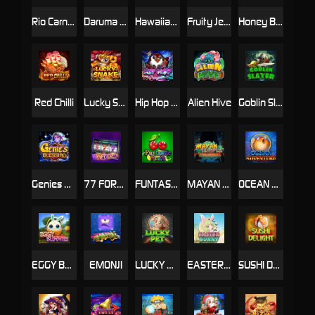
Rio Carnival
Daruma Block
Hawaiian Totem
Fruity Jester
Honey Bee Bee
Red Chilli
Lucky Snake
Hip Hop Penguin
Alien Hive
Goblin Slayer
Genies Blessing
77 FORTUNE
FUNTASTIC FRUIT
MAYAN TEMPLE
OCEAN ADVENTURE
EGGY BUNNIES
EMONJI
LUCKY PET
EASTER BUNNY
SUSHI DELIGHT