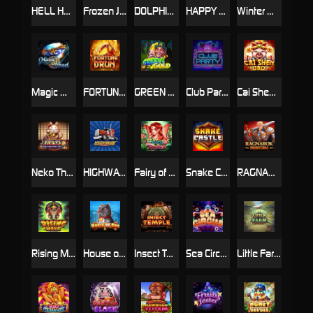
HELL HOT 100
Frozen Joker
DOLPHIN REEF
HAPPY NEW YEAR
Winter Magic
Magic Wheel
FORTUNE DRUM
GREEN GOLD
Club Party
Cai Shen Do
Neko The Fortune Cat
HIGHWAY KING
Fairy of Riches
Snake Castle
RAGNAROK FIRE STORM
Rising Maya
House of Dog
Insect Temple
Sea Circus
Little Farm