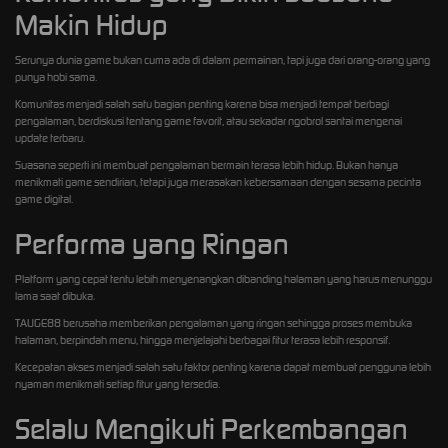
Makin Hidup
Serunya dunia game bukan cuma ada di dalam permainan, tapi juga dari orang-orang yang
punya hobi sama.
Komunitas menjadi salah satu bagian penting karena bisa menjadi tempat berbagi
pengalaman, berdiskusi tentang game favorit, atau sekadar ngobrol santai mengenai
update terbaru.
Suasana seperti ini membuat pengalaman bermain terasa lebih hidup. Bukan hanya
menikmati game sendirian, tetapi juga merasakan kebersamaan dengan sesama pecinta
game digital.
Performa yang Ringan
Platform yang cepat tentu lebih menyenangkan dibanding halaman yang harus menunggu
lama saat dibuka.
TAUGE88 berusaha memberikan pengalaman yang ringan sehingga proses membuka
halaman, berpindah menu, hingga menjelajahi berbagai fitur terasa lebih responsif.
Kecepatan akses menjadi salah satu faktor penting karena dapat membuat pengguna lebih
nyaman menikmati setiap fitur yang tersedia.
Selalu Mengikuti Perkembangan