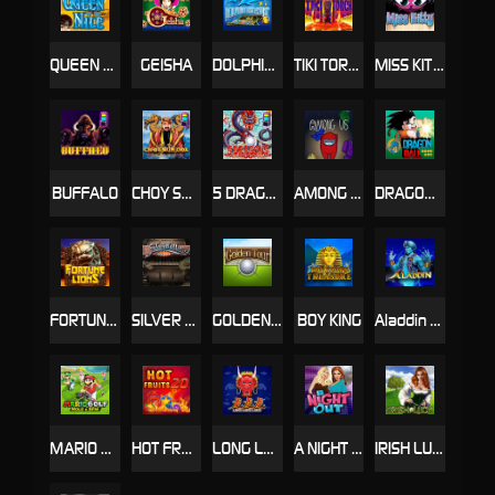
QUEEN OF THE NILE
GEISHA
DOLPHIN TREASURE
TIKI TORCH
MISS KITTY
BUFFALO
CHOY SUN DOA
5 DRAGONS
AMONG US
DRAGON BALL
FORTUNE LIONS
SILVER BULLET
GOLDEN TOUR
BOY KING
Aladdin Wishes
MARIO GOLF
HOT FRUITS 20
LONG LONG LONG
A NIGHT OUT
IRISH LUCK