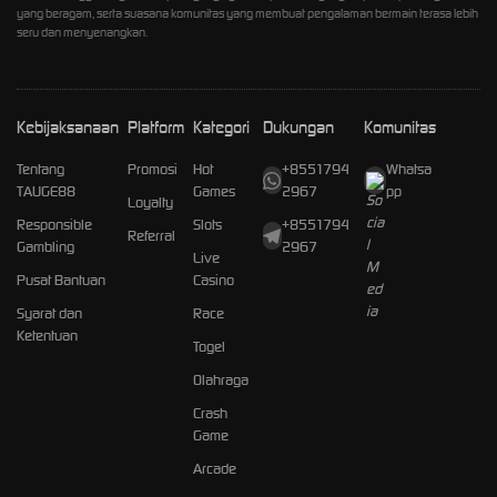
yang beragam, serta suasana komunitas yang membuat pengalaman bermain terasa lebih
seru dan menyenangkan.
Kebijaksanaan
Platform
Kategori
Dukungan
Komunitas
Tentang
Promosi
Hot
+8551794
Whatsa
TAUGE88
Games
2967
pp
Loyalty
Responsible
Slots
+8551794
Referral
Gambling
2967
Live
Pusat Bantuan
Casino
Syarat dan
Race
Ketentuan
Togel
Olahraga
Crash
Game
Arcade