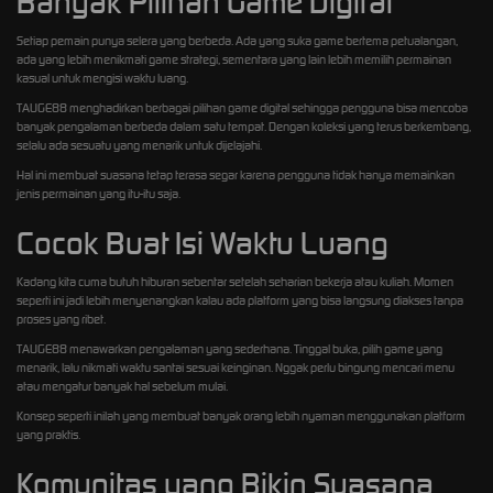
Banyak Pilihan Game Digital
Setiap pemain punya selera yang berbeda. Ada yang suka game bertema petualangan,
ada yang lebih menikmati game strategi, sementara yang lain lebih memilih permainan
kasual untuk mengisi waktu luang.
TAUGE88 menghadirkan berbagai pilihan game digital sehingga pengguna bisa mencoba
banyak pengalaman berbeda dalam satu tempat. Dengan koleksi yang terus berkembang,
selalu ada sesuatu yang menarik untuk dijelajahi.
Hal ini membuat suasana tetap terasa segar karena pengguna tidak hanya memainkan
jenis permainan yang itu-itu saja.
Cocok Buat Isi Waktu Luang
Kadang kita cuma butuh hiburan sebentar setelah seharian bekerja atau kuliah. Momen
seperti ini jadi lebih menyenangkan kalau ada platform yang bisa langsung diakses tanpa
proses yang ribet.
TAUGE88 menawarkan pengalaman yang sederhana. Tinggal buka, pilih game yang
menarik, lalu nikmati waktu santai sesuai keinginan. Nggak perlu bingung mencari menu
atau mengatur banyak hal sebelum mulai.
Konsep seperti inilah yang membuat banyak orang lebih nyaman menggunakan platform
yang praktis.
Komunitas yang Bikin Suasana