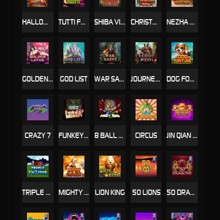
HALLOWIN
TUTTI FRUTTI
SHIBA VILLAGE
CHRISTMAS GIFT
NEZHA DEMON REBORN
GOLDEN LOTUS
GOD LIST
WAR SAINT
JOURNEY WEST
DOG FORTUNE
CRAZY 7
FUNKEY MONKEY
8 BALL SLOTS
CIRCUS
JIN QIAN WA
TRIPLE TWISTER
MIGHTY SPARTAN
LION KING
50 LIONS
50 DRAGONS