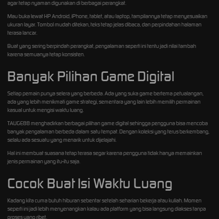
agar tetap nyaman digunakan di berbagai perangkat.
Mau buka lewat HP Android, iPhone, tablet, atau laptop, tampilannya tetap menyesuaikan
ukuran layar. Tombol mudah ditekan, teks tetap jelas dibaca, dan perpindahan halaman
terasa lancar.
Buat yang sering berpindah perangkat, pengalaman seperti ini tentu jadi nilai tambah
karena semuanya tetap konsisten.
Banyak Pilihan Game Digital
Setiap pemain punya selera yang berbeda. Ada yang suka game bertema petualangan,
ada yang lebih menikmati game strategi, sementara yang lain lebih memilih permainan
kasual untuk mengisi waktu luang.
TAUGE88 menghadirkan berbagai pilihan game digital sehingga pengguna bisa mencoba
banyak pengalaman berbeda dalam satu tempat. Dengan koleksi yang terus berkembang,
selalu ada sesuatu yang menarik untuk dijelajahi.
Hal ini membuat suasana tetap terasa segar karena pengguna tidak hanya memainkan
jenis permainan yang itu-itu saja.
Cocok Buat Isi Waktu Luang
Kadang kita cuma butuh hiburan sebentar setelah seharian bekerja atau kuliah. Momen
seperti ini jadi lebih menyenangkan kalau ada platform yang bisa langsung diakses tanpa
proses yang ribet.