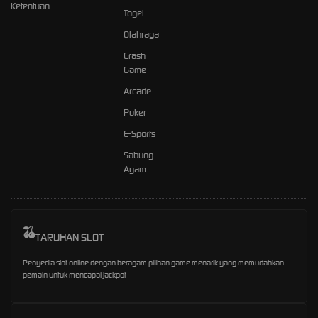
Ketentuan
Togel
Olahraga
Crash
Game
Arcade
Poker
E-Sports
Sabung
Ayam
TARUHAN SLOT
Penyedia slot online dengan beragam pilihan game menarik yang memudahkan
pemain untuk mencapai jackpot