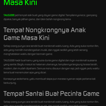
Masa Kini
TAUGE88
jadi tempat asik buat yang doyan game digital. Tampilannya kece, gampang
dipakai, banyak pilihan game, dan bikin betah nongkrong lama.
Tempat Nongkrongnya Anak
Game Masa Kini
Setiap orang punya cara sendiri buat menikmati waktu luang. Ada yang suka nonton film,
ada yang memilih mendengarkan musik, dan nggak sedikit yang lebih senang
menghabiskan waktu dengan bermain game.
TAUGE88 hadir buat kamu yang suka dunia game digital dan ingin menikmati suasana
yang santai. Begitu masuk ke halaman utamanya, tampilannya langsung terasa bersih,
modern, dan mudah dipahami. Semua menu disusun dengan rapi, jadi nggak perlu waktu
lama buat menemukan apa yang dicari.
Konsepnya sederhana, yaitu membuat siapa pun merasa nyaman sejak pertama kali
berkunjung.
Tempat Santai Buat Pecinta Game
Setiap orang punya cara sendiri buat menikmati waktu luang. Ada yang suka nonton film,
ada yang memilih mendengarkan musik, dan nggak sedikit yang lebih senang