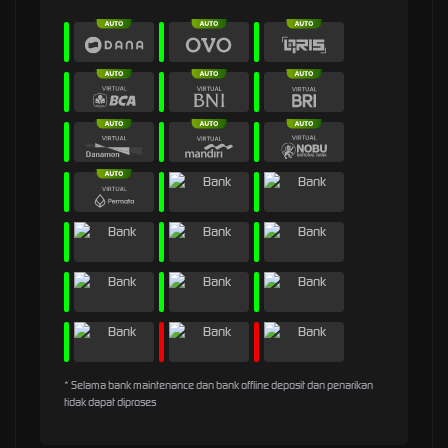
* Selama bank maintenance dan bank offline deposit dan penarikan
tidak dapat diproses