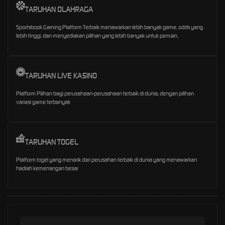
TARUHAN OLAHRAGA
Sportsbook Gaming Platform Terbaik menawarkan lebih banyak game, odds yang
lebih tinggi, dan menyediakan pilihan yang lebih banyak untuk pemain.
TARUHAN LIVE KASINO
Platform Pilihan bagi perusahaan-perusahaan terbaik di dunia, dengan pilihan
variasi game terbanyak
TARUHAN TOGEL
Platform togel yang menarik dari perusahan terbaik di dunia yang menawarkan
hadiah kemenangan besar