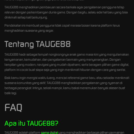
TAUGE88 menghadirkan pembaruan secara berkala agar pengalaman pengguna tetap
relevan dengan perkembangan dunia game. Dengan begitu, selalu ada hal baru yang bisa
dinikmati setiap kali berkunjung.
Pendekatan ini membuat pengguna tidak cepat merasa bosan karena platform terus
menghadirkan suasana yang segar.
Tentang TAUGE88
TAUGE88 hadir sebagai tempat nongkrongnya anak game masa kini yang mengutamakan
kenyamanan, kemudahan, dan pengalaman bermain yang menyenangkan. Dengan
tampilan yang modern, navigasi yang mudah dipahami, serta beragam pilihan game digital,
platform ini cocok buat siapa saja yang ingin menikmati hiburan dengan cara yang santai.
Baik kamu ingin mengisi waktu luang, mencari referensi game baru, atau sekadar menikmati
suasana komunitas yang aktif, TAUGE88 menghadirkan pengalaman yang nyaman di
berbagai perangkat. Intinya, sekali mampir, kamu bakal menemukan banyak alasan buat
balik lagi.
FAQ
Apa itu TAUGE88?
TAUGE88 adalah platform
game digital
yang menghadirkan berbagai pilihan permainan