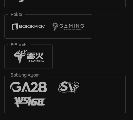
Poker
E-Sports
Sabung Ayam