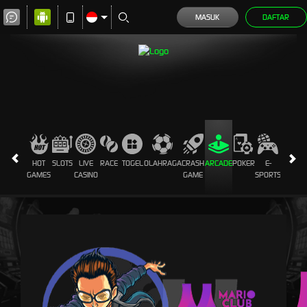
MASUK
DAFTAR
HOT
SLOTS
LIVE
RACE
TOGEL
OLAHRAGA
CRASH
ARCADE
POKER
E-
SABUN
GAMES
CASINO
GAME
SPORTS
AYAM