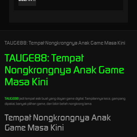
TAUGE88: Tempat Nongkrongnya Anak Game Masa Kini
TAUGE88: Tempat
Nongkrongnya Anak Game
Masa Kini
TAUGE88
jadi tempat asik buat yang doyan game digital. Tampilannya kece, gampang
dipakai, banyak pilihan game, dan bikin betah nongkrong lama.
Tempat Nongkrongnya Anak
Game Masa Kini