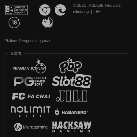
©2026 TAUGE88. Hak cipta
dilindungi | 18+
Platform Penyedia Layanan
Slots