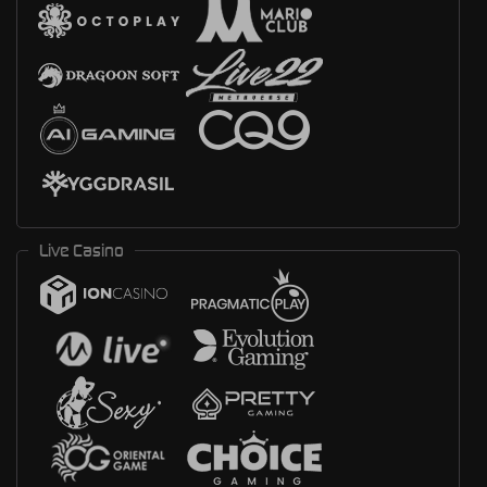
Live Casino