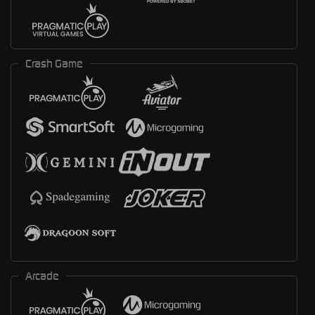
Crash Game
Arcade