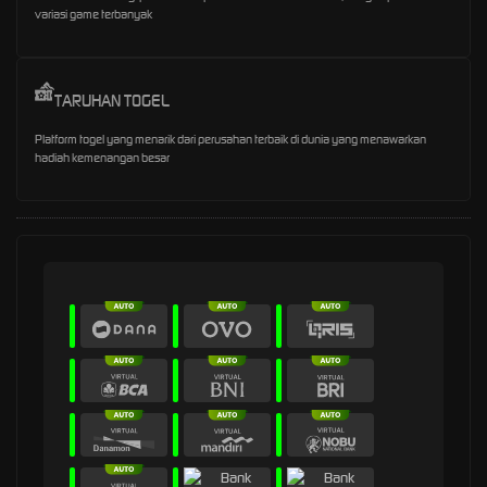
variasi game terbanyak
TARUHAN TOGEL
Platform togel yang menarik dari perusahan terbaik di dunia yang menawarkan
hadiah kemenangan besar