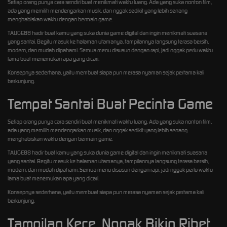
Setiap orang punya cara sendiri buat menikmati waktu luang. Ada yang suka nonton film,
ada yang memilih mendengarkan musik, dan nggak sedikit yang lebih senang
menghabiskan waktu dengan bermain game.
TAUGE88 hadir buat kamu yang suka dunia game digital dan ingin menikmati suasana
yang santai. Begitu masuk ke halaman utamanya, tampilannya langsung terasa bersih,
modern, dan mudah dipahami. Semua menu disusun dengan rapi, jadi nggak perlu waktu
lama buat menemukan apa yang dicari.
Konsepnya sederhana, yaitu membuat siapa pun merasa nyaman sejak pertama kali
berkunjung.
Tempat Santai Buat Pecinta Game
Setiap orang punya cara sendiri buat menikmati waktu luang. Ada yang suka nonton film,
ada yang memilih mendengarkan musik, dan nggak sedikit yang lebih senang
menghabiskan waktu dengan bermain game.
TAUGE88 hadir buat kamu yang suka dunia game digital dan ingin menikmati suasana
yang santai. Begitu masuk ke halaman utamanya, tampilannya langsung terasa bersih,
modern, dan mudah dipahami. Semua menu disusun dengan rapi, jadi nggak perlu waktu
lama buat menemukan apa yang dicari.
Konsepnya sederhana, yaitu membuat siapa pun merasa nyaman sejak pertama kali
berkunjung.
Tampilan Kece, Nggak Bikin Ribet