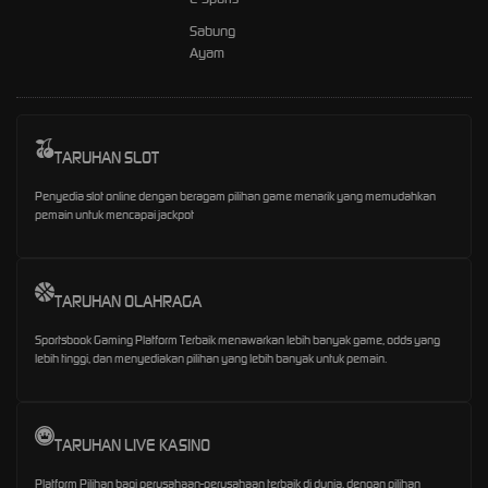
Sabung
Ayam
TARUHAN SLOT
Penyedia slot online dengan beragam pilihan game menarik yang memudahkan
pemain untuk mencapai jackpot
TARUHAN OLAHRAGA
Sportsbook Gaming Platform Terbaik menawarkan lebih banyak game, odds yang
lebih tinggi, dan menyediakan pilihan yang lebih banyak untuk pemain.
TARUHAN LIVE KASINO
Platform Pilihan bagi perusahaan-perusahaan terbaik di dunia, dengan pilihan