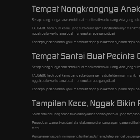
Tempat Nongkrongnya Anak
Setiap orang punya cara sendiri buat menikmati waktu luang. Ada yang s
TAUGE88 hadir buat kamu yang suka dunia game digital dan ingin menikma
nggak perlu waktu lama buat menemukan apa yang dicari.
Konsepnya sederhana, yaitu membuat siapa pun merasa nyaman sejak pert
Tempat Santai Buat Pecinta
Setiap orang punya cara sendiri buat menikmati waktu luang. Ada yang s
TAUGE88 hadir buat kamu yang suka dunia game digital dan ingin menikma
nggak perlu waktu lama buat menemukan apa yang dicari.
Konsepnya sederhana, yaitu membuat siapa pun merasa nyaman sejak pert
Tampilan Kece, Nggak Bikin 
Salah satu hal yang sering bikin orang malas adalah platform yang tampil
Perpaduan warna, ikon, dan tata letak menu dirancang agar nyaman dilihat
menu.
Pengalaman seperti ini memang terlihat sederhana, tetapi sangat berpe