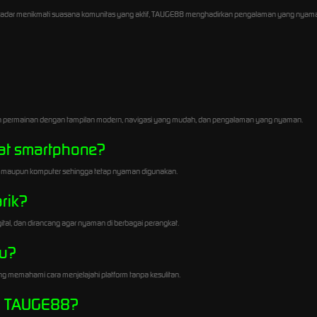
 sekadar menikmati suasana komunitas yang aktif, TAUGE88 menghadirkan pengalaman yang nyaman
an permainan dengan tampilan modern, navigasi yang mudah, dan pengalaman yang nyaman.
at smartphone?
blet, maupun komputer sehingga tetap nyaman digunakan.
rik?
tal, dan dirancang agar nyaman di berbagai perangkat.
ru?
g memahami cara menjelajahi platform tanpa kesulitan.
i TAUGE88?