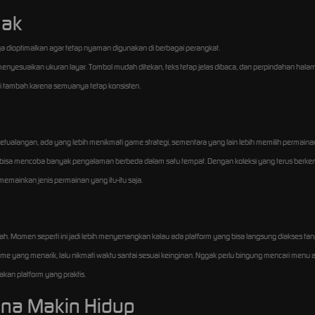
nak
 dioptimalkan agar tetap nyaman digunakan di berbagai perangkat.
 menyesuaikan ukuran layar. Tombol mudah ditekan, teks tetap jelas dibaca, dan perpindahan halam
lai tambah karena semuanya tetap konsisten.
ualangan, ada yang lebih menikmati game strategi, sementara yang lain lebih memilih permainan
isa mencoba banyak pengalaman berbeda dalam satu tempat. Dengan koleksi yang terus berkemba
emainkan jenis permainan yang itu-itu saja.
ah. Momen seperti ini jadi lebih menyenangkan kalau ada platform yang bisa langsung diakses tan
 yang menarik, lalu nikmati waktu santai sesuai keinginan. Nggak perlu bingung mencari menu 
an platform yang praktis.
ana Makin Hidup