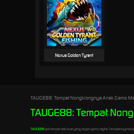
Nexus Golden Tyrant
TAUGE88: Tempat Nongkrongnya Anak Game Mas
TAUGE88: Tempat Nong
TAUGE88
jadi tempat asik buat yang doyan game digital. Tampilannya kece