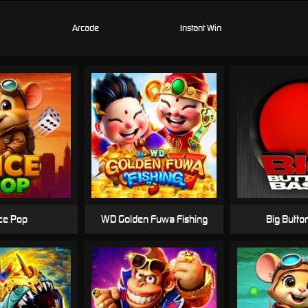
Arcade
Instant Win
ce Pop
WD Golden Fuwa Fishing
Big Butto