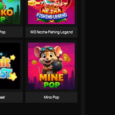
 Pop
WD Nezha Fishing Legend
last
Mine Pop