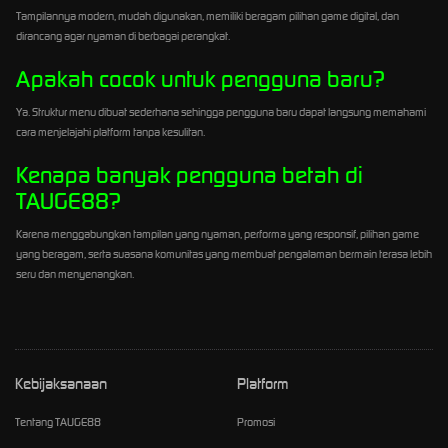
Tampilannya modern, mudah digunakan, memiliki beragam pilihan game digital, dan
dirancang agar nyaman di berbagai perangkat.
Apakah cocok untuk pengguna baru?
Ya. Struktur menu dibuat sederhana sehingga pengguna baru dapat langsung memahami
cara menjelajahi platform tanpa kesulitan.
Kenapa banyak pengguna betah di
TAUGE88?
Karena menggabungkan tampilan yang nyaman, performa yang responsif, pilihan game
yang beragam, serta suasana komunitas yang membuat pengalaman bermain terasa lebih
seru dan menyenangkan.
Kebijaksanaan
Platform
Tentang TAUGE88
Promosi