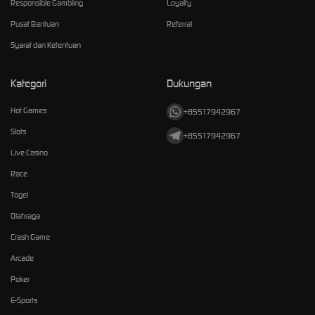
Responsible Gambling
Loyalty
Pusat Bantuan
Referral
Syarat dan Ketentuan
Kategori
Dukungan
Hot Games
+85517942967
Slots
+85517942967
Live Casino
Race
Togel
Olahraga
Crash Game
Arcade
Poker
E-Sports