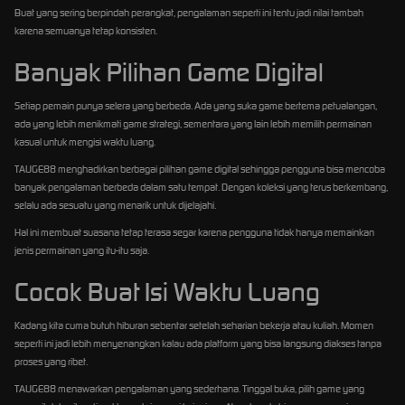
Buat yang sering berpindah perangkat, pengalaman seperti ini tentu jadi nilai tambah
karena semuanya tetap konsisten.
Banyak Pilihan Game Digital
Setiap pemain punya selera yang berbeda. Ada yang suka game bertema petualangan,
ada yang lebih menikmati game strategi, sementara yang lain lebih memilih permainan
kasual untuk mengisi waktu luang.
TAUGE88 menghadirkan berbagai pilihan game digital sehingga pengguna bisa mencoba
banyak pengalaman berbeda dalam satu tempat. Dengan koleksi yang terus berkembang,
selalu ada sesuatu yang menarik untuk dijelajahi.
Hal ini membuat suasana tetap terasa segar karena pengguna tidak hanya memainkan
jenis permainan yang itu-itu saja.
Cocok Buat Isi Waktu Luang
Kadang kita cuma butuh hiburan sebentar setelah seharian bekerja atau kuliah. Momen
seperti ini jadi lebih menyenangkan kalau ada platform yang bisa langsung diakses tanpa
proses yang ribet.
TAUGE88 menawarkan pengalaman yang sederhana. Tinggal buka, pilih game yang