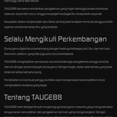
menunggu lama saat dibuka.
TAUGE88 berusaha memberikan pengalaman yang ringan sehingga proses membuka
halaman, berpindah menu, hingga menjelajahi berbagai fitur terasa lebih responsif.
Kecepatan akses menjadi salah satu faktor penting karena dapat membuat pengguna lebih
nyaman menikmati setiap fitur yang tersedia.
Selalu Mengikuti Perkembangan
Dunia game digital terus berkembang dengan hadirnya berbagai judul, fitur, dan tren baru.
Karena itu, platform yang baik juga perlu terus beradaptasi.
TAUGE88 menghadirkan pembaruan secara berkala agar pengalaman pengguna tetap
relevan dengan perkembangan dunia game. Dengan begitu, selalu ada hal baru yang bisa
dinikmati setiap kali berkunjung.
Pendekatan ini membuat pengguna tidak cepat merasa bosan karena platform terus
menghadirkan suasana yang segar.
Tentang TAUGE88
TAUGE88 hadir sebagai tempat nongkrongnya anak game masa kini yang mengutamakan
kenyamanan, kemudahan, dan pengalaman bermain yang menyenangkan. Dengan