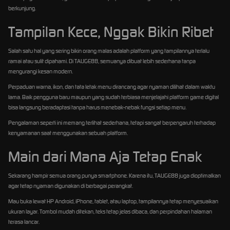
berkunjung.
Tampilan Kece, Nggak Bikin Ribet
Salah satu hal yang sering bikin orang malas adalah platform yang tampilannya terlalu
ramai atau sulit dipahami. Di TAUGE88, semuanya dibuat lebih sederhana tanpa
mengurangi kesan modern.
Perpaduan warna, ikon, dan tata letak menu dirancang agar nyaman dilihat dalam waktu
lama. Baik pengguna baru maupun yang sudah terbiasa menjelajahi platform game digital
bisa langsung beradaptasi tanpa harus menebak-nebak fungsi setiap menu.
Pengalaman seperti ini memang terlihat sederhana, tetapi sangat berpengaruh terhadap
kenyamanan saat menggunakan sebuah platform.
Main dari Mana Aja Tetap Enak
Sekarang hampir semua orang punya smartphone. Karena itu, TAUGE88 juga dioptimalkan
agar tetap nyaman digunakan di berbagai perangkat.
Mau buka lewat HP Android, iPhone, tablet, atau laptop, tampilannya tetap menyesuaikan
ukuran layar. Tombol mudah ditekan, teks tetap jelas dibaca, dan perpindahan halaman
terasa lancar.