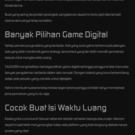
terasa lancar.
Buat yang sering berpindah perangkat, pengalaman seperti ini tentu jadi nilai tambah
karena semuanya tetap konsisten.
Banyak Pilihan Game Digital
Setiap pemain punya selera yang berbeda. Ada yang suka game bertema petualangan,
ada yang lebih menikmati game strategi, sementara yang lain lebih memilih permainan
kasual untuk mengisi waktu luang.
TAUGE88 menghadirkan berbagai pilihan game digital sehingga pengguna bisa mencoba
banyak pengalaman berbeda dalam satu tempat. Dengan koleksi yang terus berkembang,
selalu ada sesuatu yang menarik untuk dijelajahi.
Hal ini membuat suasana tetap terasa segar karena pengguna tidak hanya memainkan
jenis permainan yang itu-itu saja.
Cocok Buat Isi Waktu Luang
Kadang kita cuma butuh hiburan sebentar setelah seharian bekerja atau kuliah. Momen
seperti ini jadi lebih menyenangkan kalau ada platform yang bisa langsung diakses tanpa
proses yang ribet.