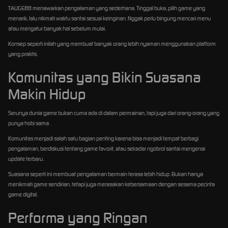
TAUGE88 menawarkan pengalaman yang sederhana. Tinggal buka, pilih game yang
menarik, lalu nikmati waktu santai sesuai keinginan. Nggak perlu bingung mencari menu
atau mengatur banyak hal sebelum mulai.
Konsep seperti inilah yang membuat banyak orang lebih nyaman menggunakan platform
yang praktis.
Komunitas yang Bikin Suasana
Makin Hidup
Serunya dunia game bukan cuma ada di dalam permainan, tapi juga dari orang-orang yang
punya hobi sama.
Komunitas menjadi salah satu bagian penting karena bisa menjadi tempat berbagi
pengalaman, berdiskusi tentang game favorit, atau sekadar ngobrol santai mengenai
update terbaru.
Suasana seperti ini membuat pengalaman bermain terasa lebih hidup. Bukan hanya
menikmati game sendirian, tetapi juga merasakan kebersamaan dengan sesama pecinta
game digital.
Performa yang Ringan