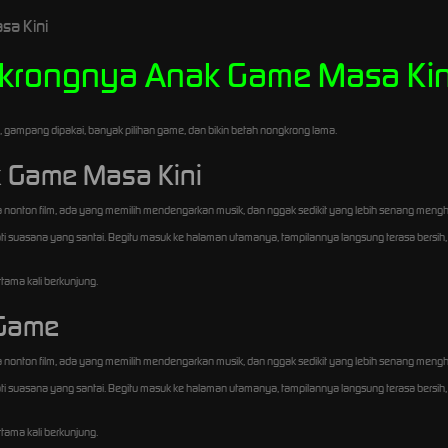
a Kini
krongnya Anak Game Masa Kin
, gampang dipakai, banyak pilihan game, dan bikin betah nongkrong lama.
 Game Masa Kini
uka nonton film, ada yang memilih mendengarkan musik, dan nggak sedikit yang lebih senang me
ti suasana yang santai. Begitu masuk ke halaman utamanya, tampilannya langsung terasa bersih
ama kali berkunjung.
 Game
uka nonton film, ada yang memilih mendengarkan musik, dan nggak sedikit yang lebih senang me
ti suasana yang santai. Begitu masuk ke halaman utamanya, tampilannya langsung terasa bersih
ama kali berkunjung.