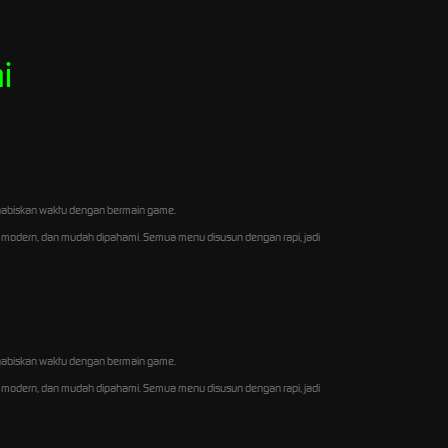
i
nghabiskan waktu dengan bermain game.
, modern, dan mudah dipahami. Semua menu disusun dengan rapi, jadi
nghabiskan waktu dengan bermain game.
, modern, dan mudah dipahami. Semua menu disusun dengan rapi, jadi