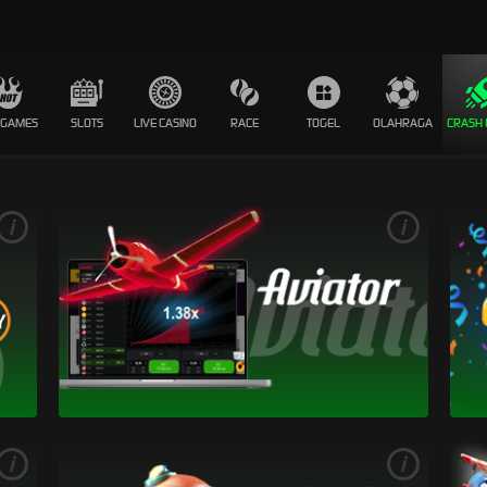
 GAMES
SLOTS
LIVE CASINO
RACE
TOGEL
OLAHRAGA
CRASH
i
i
i
i