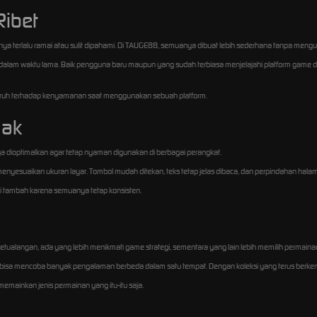
Ribet
annya terlalu ramai atau sulit dipahami. Di TAUGE88, semuanya dibuat lebih sederhana tanpa meng
 dalam waktu lama. Baik pengguna baru maupun yang sudah terbiasa menjelajahi platform game di
ngaruh terhadap kenyamanan saat menggunakan sebuah platform.
nak
 dioptimalkan agar tetap nyaman digunakan di berbagai perangkat.
 menyesuaikan ukuran layar. Tombol mudah ditekan, teks tetap jelas dibaca, dan perpindahan halam
lai tambah karena semuanya tetap konsisten.
ualangan, ada yang lebih menikmati game strategi, sementara yang lain lebih memilih permainan
isa mencoba banyak pengalaman berbeda dalam satu tempat. Dengan koleksi yang terus berkemba
emainkan jenis permainan yang itu-itu saja.