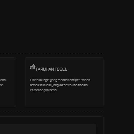
TARUHAN TOGEL
haan
Platform togel yang menarik dari perusahan
ame
terbaik di dunia yang menawarkan hadiah
kemenangan besar