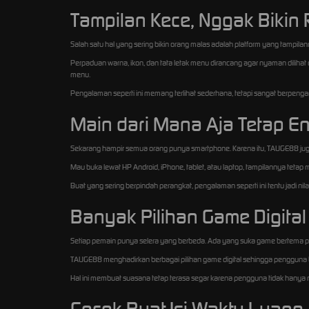
Tampilan Kece, Nggak Bikin 
Salah satu hal yang sering bikin orang malas adalah platform yang tampil
Perpaduan warna, ikon, dan tata letak menu dirancang agar nyaman dilihat
menu.
Pengalaman seperti ini memang terlihat sederhana, tetapi sangat berpe
Main dari Mana Aja Tetap E
Sekarang hampir semua orang punya smartphone. Karena itu, TAUGE88 juga
Mau buka lewat HP Android, iPhone, tablet, atau laptop, tampilannya tetap
Buat yang sering berpindah perangkat, pengalaman seperti ini tentu jadi ni
Banyak Pilihan Game Digital
Setiap pemain punya selera yang berbeda. Ada yang suka game bertema pet
TAUGE88 menghadirkan berbagai pilihan game digital sehingga pengguna b
Hal ini membuat suasana tetap terasa segar karena pengguna tidak hanya m
Cocok Buat Isi Waktu Luang