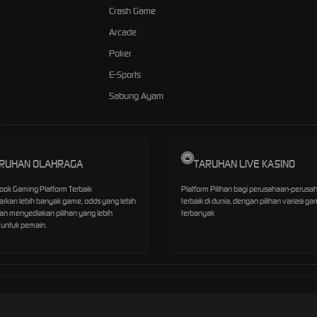
Crash Game
Arcade
Poker
E-Sports
Sabung Ayam
RUHAN OLAHRAGA
TARUHAN LIVE KASINO
ook Gaming Platform Terbaik
Platform Pilihan bagi perusahaan-perusa
kan lebih banyak game, odds yang lebih
terbaik di dunia, dengan pilihan variasi g
 dan menyediakan pilihan yang lebih
terbanyak
untuk pemain.