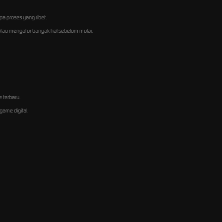
pa proses yang ribet.
atau mengatur banyak hal sebelum mulai.
 terbaru.
ame digital.