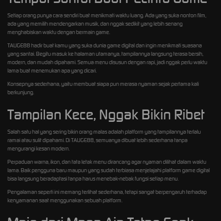
Setiap orang punya cara sendiri buat menikmati waktu luang. Ada yang suka nonton film,
ada yang memilih mendengarkan musik, dan nggak sedikit yang lebih senang
menghabiskan waktu dengan bermain game.
TAUGE88 hadir buat kamu yang suka dunia game digital dan ingin menikmati suasana
yang santai. Begitu masuk ke halaman utamanya, tampilannya langsung terasa bersih,
modern, dan mudah dipahami. Semua menu disusun dengan rapi, jadi nggak perlu waktu
lama buat menemukan apa yang dicari.
Konsepnya sederhana, yaitu membuat siapa pun merasa nyaman sejak pertama kali
berkunjung.
Tampilan Kece, Nggak Bikin Ribet
Salah satu hal yang sering bikin orang malas adalah platform yang tampilannya terlalu
ramai atau sulit dipahami. Di TAUGE88, semuanya dibuat lebih sederhana tanpa
mengurangi kesan modern.
Perpaduan warna, ikon, dan tata letak menu dirancang agar nyaman dilihat dalam waktu
lama. Baik pengguna baru maupun yang sudah terbiasa menjelajahi platform game digital
bisa langsung beradaptasi tanpa harus menebak-nebak fungsi setiap menu.
Pengalaman seperti ini memang terlihat sederhana, tetapi sangat berpengaruh terhadap
kenyamanan saat menggunakan sebuah platform.