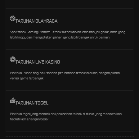
TARUHAN OLAHRAGA
Sportsbook Gaming Platform Terbaik menawarkan lebih banyak game, odds yang
lebih tinggi, dan menyediakan pilihan yang lebih banyak untuk pemain.
TARUHAN LIVE KASINO
Platform Pilihan bagi perusahaan-perusahaan terbaik di dunia, dengan pilihan
variasi game terbanyak
TARUHAN TOGEL
Platform togel yang menarik dari perusahan terbaik di dunia yang menawarkan
hadiah kemenangan besar