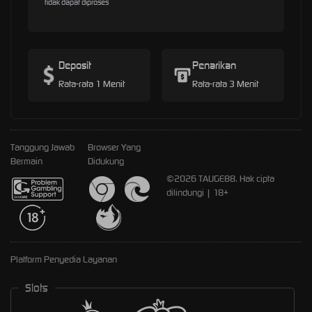
tidak dapat diproses
Deposit
Penarikan
Rata-rata 1 Menit
Rata-rata 3 Menit
Tanggung Jawab
Browser Yang
Bermain
Didukung
©2026 TAUGE88. Hak cipta
dilindungi | 18+
Platform Penyedia Layanan
Slots