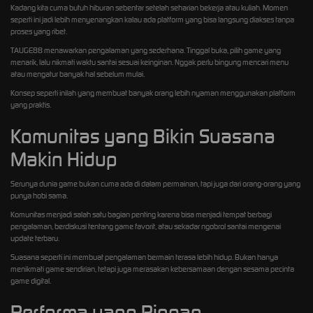
Kadang kita cuma butuh hiburan sebentar setelah seharian bekerja atau kuliah. Momen
seperti ini jadi lebih menyenangkan kalau ada platform yang bisa langsung diakses tanpa
proses yang ribet.
TAUGE88 menawarkan pengalaman yang sederhana. Tinggal buka, pilih game yang
menarik, lalu nikmati waktu santai sesuai keinginan. Nggak perlu bingung mencari menu
atau mengatur banyak hal sebelum mulai.
Konsep seperti inilah yang membuat banyak orang lebih nyaman menggunakan platform
yang praktis.
Komunitas yang Bikin Suasana
Makin Hidup
Serunya dunia game bukan cuma ada di dalam permainan, tapi juga dari orang-orang yang
punya hobi sama.
Komunitas menjadi salah satu bagian penting karena bisa menjadi tempat berbagi
pengalaman, berdiskusi tentang game favorit, atau sekadar ngobrol santai mengenai
update terbaru.
Suasana seperti ini membuat pengalaman bermain terasa lebih hidup. Bukan hanya
menikmati game sendirian, tetapi juga merasakan kebersamaan dengan sesama pecinta
game digital.
Performa yang Ringan