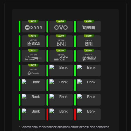
* Selama bank maintenance dan bank offline deposit dan penarikan