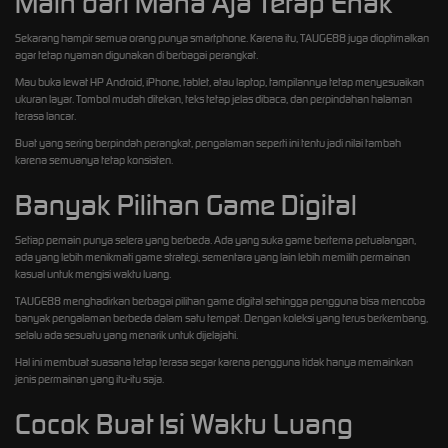
Main dari Mana Aja Tetap Enak
Sekarang hampir semua orang punya smartphone. Karena itu, TAUGE88 juga dioptimalkan
agar tetap nyaman digunakan di berbagai perangkat.
Mau buka lewat HP Android, iPhone, tablet, atau laptop, tampilannya tetap menyesuaikan
ukuran layar. Tombol mudah ditekan, teks tetap jelas dibaca, dan perpindahan halaman
terasa lancar.
Buat yang sering berpindah perangkat, pengalaman seperti ini tentu jadi nilai tambah
karena semuanya tetap konsisten.
Banyak Pilihan Game Digital
Setiap pemain punya selera yang berbeda. Ada yang suka game bertema petualangan,
ada yang lebih menikmati game strategi, sementara yang lain lebih memilih permainan
kasual untuk mengisi waktu luang.
TAUGE88 menghadirkan berbagai pilihan game digital sehingga pengguna bisa mencoba
banyak pengalaman berbeda dalam satu tempat. Dengan koleksi yang terus berkembang,
selalu ada sesuatu yang menarik untuk dijelajahi.
Hal ini membuat suasana tetap terasa segar karena pengguna tidak hanya memainkan
jenis permainan yang itu-itu saja.
Cocok Buat Isi Waktu Luang