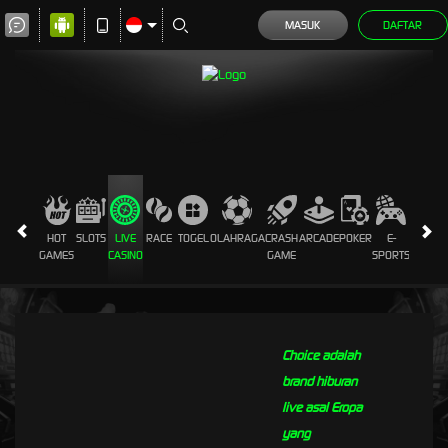
MASUK
DAFTAR
HOT
SLOTS
LIVE
RACE
TOGEL
OLAHRAGA
CRASH
ARCADE
POKER
E-
SABUN
GAMES
CASINO
GAME
SPORTS
AYAM
Choice adalah
brand hiburan
live asal Eropa
yang