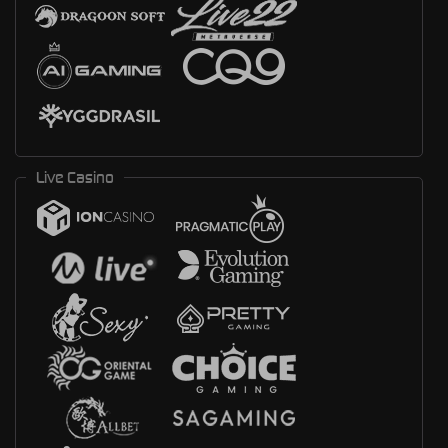
Live Casino