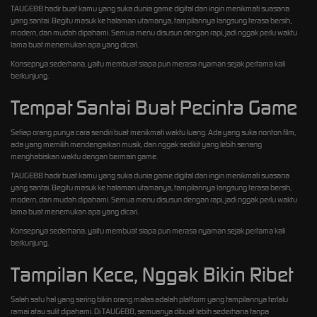
TAUGE88 hadir buat kamu yang suka dunia game digital dan ingin menikmati suasana
yang santai. Begitu masuk ke halaman utamanya, tampilannya langsung terasa bersih,
modern, dan mudah dipahami. Semua menu disusun dengan rapi, jadi nggak perlu waktu
lama buat menemukan apa yang dicari.
Konsepnya sederhana, yaitu membuat siapa pun merasa nyaman sejak pertama kali
berkunjung.
Tempat Santai Buat Pecinta Game
Setiap orang punya cara sendiri buat menikmati waktu luang. Ada yang suka nonton film,
ada yang memilih mendengarkan musik, dan nggak sedikit yang lebih senang
menghabiskan waktu dengan bermain game.
TAUGE88 hadir buat kamu yang suka dunia game digital dan ingin menikmati suasana
yang santai. Begitu masuk ke halaman utamanya, tampilannya langsung terasa bersih,
modern, dan mudah dipahami. Semua menu disusun dengan rapi, jadi nggak perlu waktu
lama buat menemukan apa yang dicari.
Konsepnya sederhana, yaitu membuat siapa pun merasa nyaman sejak pertama kali
berkunjung.
Tampilan Kece, Nggak Bikin Ribet
Salah satu hal yang sering bikin orang malas adalah platform yang tampilannya terlalu
ramai atau sulit dipahami. Di TAUGE88, semuanya dibuat lebih sederhana tanpa