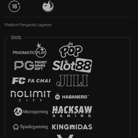
Platform Penyedia Layanan
Slots