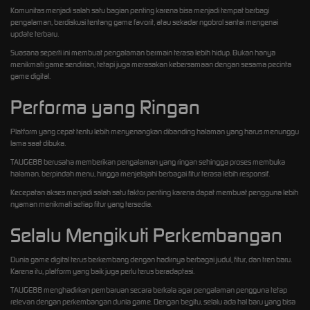
Komunitas menjadi salah satu bagian penting karena bisa menjadi tempat berbagi
pengalaman, berdiskusi tentang game favorit, atau sekadar ngobrol santai mengenai
update terbaru.
Suasana seperti ini membuat pengalaman bermain terasa lebih hidup. Bukan hanya
menikmati game sendirian, tetapi juga merasakan kebersamaan dengan sesama pecinta
game digital.
Performa yang Ringan
Platform yang cepat tentu lebih menyenangkan dibanding halaman yang harus menunggu
lama saat dibuka.
TAUGE88 berusaha memberikan pengalaman yang ringan sehingga proses membuka
halaman, berpindah menu, hingga menjelajahi berbagai fitur terasa lebih responsif.
Kecepatan akses menjadi salah satu faktor penting karena dapat membuat pengguna lebih
nyaman menikmati setiap fitur yang tersedia.
Selalu Mengikuti Perkembangan
Dunia game digital terus berkembang dengan hadirnya berbagai judul, fitur, dan tren baru.
Karena itu, platform yang baik juga perlu terus beradaptasi.
TAUGE88 menghadirkan pembaruan secara berkala agar pengalaman pengguna tetap
relevan dengan perkembangan dunia game. Dengan begitu, selalu ada hal baru yang bisa