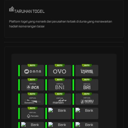
TARUHAN TOGEL
Platform togel yang menarik dari perusahan terbaik di dunia yang menawarkan
hadiah kemenangan besar