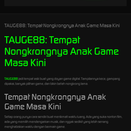
TAUGE88: Tempat Nongkrongnya Anak Game Masa Kini
TAUGE88: Tempat
Nongkrongnya Anak Game
Masa Kini
TAUGE88
jadi tempat asik buat yang doyan game digital. Tampilannya kece, gampang
dipakai, banyak pilihan game, dan bikin betah nongkrong lama.
Tempat Nongkrongnya Anak
Game Masa Kini
Setiap orang punya cara sendiri buat menikmati waktu luang. Ada yang suka nonton film,
ada yang memilih mendengarkan musik, dan nggak sedikit yang lebih senang
menghabiskan waktu dengan bermain game.