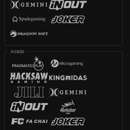
Arcade