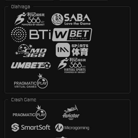
Olahraga
Crash Game