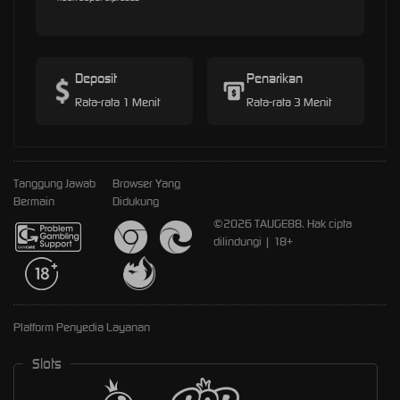
Deposit
Penarikan
Rata-rata 1 Menit
Rata-rata 3 Menit
Tanggung Jawab
Browser Yang
Bermain
Didukung
©2026 TAUGE88. Hak cipta
dilindungi | 18+
Platform Penyedia Layanan
Slots