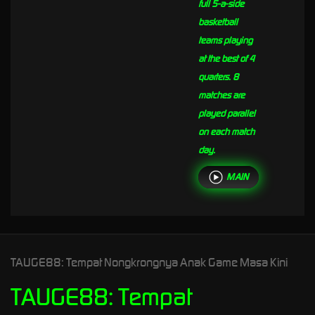
full 5-a-side
basketball
teams playing
at the best of 4
quarters. 8
matches are
played parallel
on each match
day.
MAIN
TAUGE88: Tempat Nongkrongnya Anak Game Masa Kini
TAUGE88: Tempat