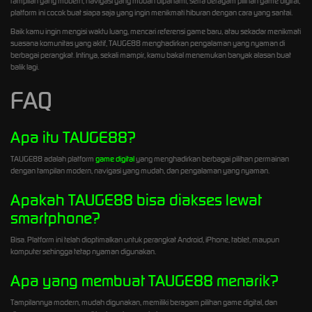
tampilan yang modern, navigasi yang mudah dipahami, serta beragam pilihan game digital,
platform ini cocok buat siapa saja yang ingin menikmati hiburan dengan cara yang santai.
Baik kamu ingin mengisi waktu luang, mencari referensi game baru, atau sekadar menikmati
suasana komunitas yang aktif, TAUGE88 menghadirkan pengalaman yang nyaman di
berbagai perangkat. Intinya, sekali mampir, kamu bakal menemukan banyak alasan buat
balik lagi.
FAQ
Apa itu TAUGE88?
TAUGE88 adalah platform
game digital
yang menghadirkan berbagai pilihan permainan
dengan tampilan modern, navigasi yang mudah, dan pengalaman yang nyaman.
Apakah TAUGE88 bisa diakses lewat
smartphone?
Bisa. Platform ini telah dioptimalkan untuk perangkat Android, iPhone, tablet, maupun
komputer sehingga tetap nyaman digunakan.
Apa yang membuat TAUGE88 menarik?
Tampilannya modern, mudah digunakan, memiliki beragam pilihan game digital, dan