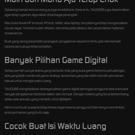
Sekarang hampir semua orang punya smartphone. Karena itu, TAUGE88 juga dioptimalkan
agar tetap nyaman digunakan di berbagai perangkat.
Mau buka lewat HP Android, iPhone, tablet, atau laptop, tampilannya tetap menyesuaikan
ukuran layar. Tombol mudah ditekan, teks tetap jelas dibaca, dan perpindahan halaman
terasa lancar.
Buat yang sering berpindah perangkat, pengalaman seperti ini tentu jadi nilai tambah
karena semuanya tetap konsisten.
Banyak Pilihan Game Digital
Setiap pemain punya selera yang berbeda. Ada yang suka game bertema petualangan,
ada yang lebih menikmati game strategi, sementara yang lain lebih memilih permainan
kasual untuk mengisi waktu luang.
TAUGE88 menghadirkan berbagai pilihan game digital sehingga pengguna bisa mencoba
banyak pengalaman berbeda dalam satu tempat. Dengan koleksi yang terus berkembang,
selalu ada sesuatu yang menarik untuk dijelajahi.
Hal ini membuat suasana tetap terasa segar karena pengguna tidak hanya memainkan
jenis permainan yang itu-itu saja.
Cocok Buat Isi Waktu Luang