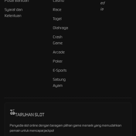
Pusat Bantuan
Casino
Syarat dan
Race
Ketentuan
Togel
Olahraga
Crash
Game
Arcade
Poker
E-Sports
Sabung
Ayam
TARUHAN SLOT
Penyedia slot online dengan beragam pilihan game menarik yang memudahkan
pemain untuk mencapai jackpot