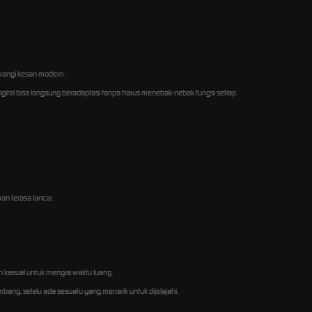
urangi kesan modern.
gital bisa langsung beradaptasi tanpa harus menebak-nebak fungsi setiap
an terasa lancar.
 kasual untuk mengisi waktu luang.
ng, selalu ada sesuatu yang menarik untuk dijelajahi.