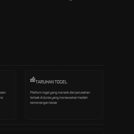
TARUHAN TOGEL
haan
Platform togel yang menarik dari perusahan
ame
terbaik di dunia yang menawarkan hadiah
kemenangan besar