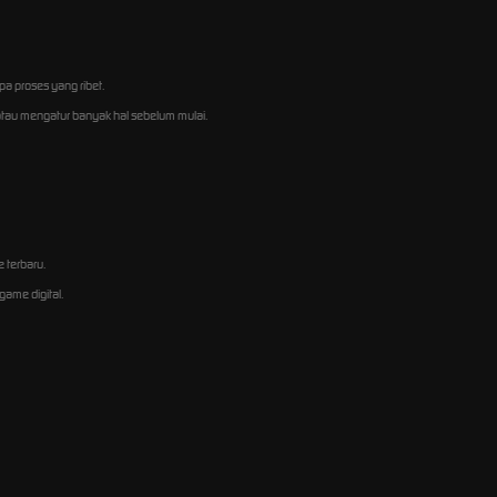
pa proses yang ribet.
atau mengatur banyak hal sebelum mulai.
 terbaru.
ame digital.