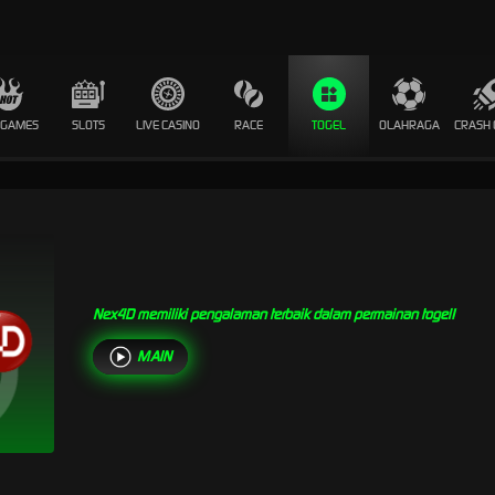
 GAMES
SLOTS
LIVE CASINO
RACE
TOGEL
OLAHRAGA
CRASH
Nex4D memiliki pengalaman terbaik dalam permainan togel!
MAIN