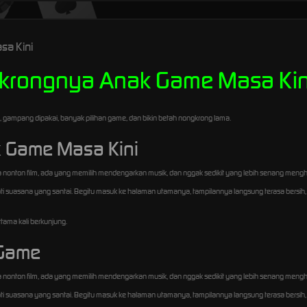
a Kini
krongnya Anak Game Masa Kin
, gampang dipakai, banyak pilihan game, dan bikin betah nongkrong lama.
 Game Masa Kini
uka nonton film, ada yang memilih mendengarkan musik, dan nggak sedikit yang lebih senang me
ti suasana yang santai. Begitu masuk ke halaman utamanya, tampilannya langsung terasa bersih
ama kali berkunjung.
 Game
uka nonton film, ada yang memilih mendengarkan musik, dan nggak sedikit yang lebih senang me
ti suasana yang santai. Begitu masuk ke halaman utamanya, tampilannya langsung terasa bersih