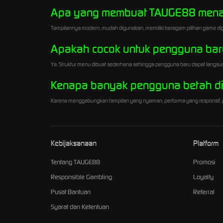
Apa yang membuat TAUGE88 mena
Tampilannya modern, mudah digunakan, memiliki beragam pilihan game digi
Apakah cocok untuk pengguna ba
Ya. Struktur menu dibuat sederhana sehingga pengguna baru dapat langsun
Kenapa banyak pengguna betah d
Karena menggabungkan tampilan yang nyaman, performa yang responsif, 
Kebijaksanaan
Platform
Tentang TAUGE88
Promosi
Responsible Gambling
Loyalty
Pusat Bantuan
Referral
Syarat dan Ketentuan