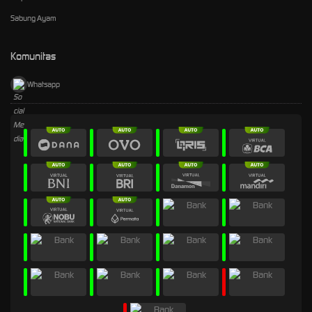
Sabung Ayam
Komunitas
Whatsapp