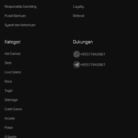
Responsible Gambling
Loyalty
Pusat Bantuan
Referral
Syarat dan Ketentuan
Kategori
Dukungan
Hot Games
+85517942967
Slots
+85517942967
Live Casino
Race
Togel
Olahraga
Crash Game
Arcade
Poker
E-Sports