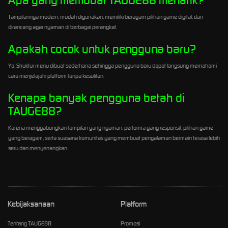
Apa yang membuat TAUGE88 menarik?
Tampilannya modern, mudah digunakan, memiliki beragam pilihan game digital, dan
dirancang agar nyaman di berbagai perangkat.
Apakah cocok untuk pengguna baru?
Ya. Struktur menu dibuat sederhana sehingga pengguna baru dapat langsung memahami
cara menjelajahi platform tanpa kesulitan.
Kenapa banyak pengguna betah di
TAUGE88?
Karena menggabungkan tampilan yang nyaman, performa yang responsif, pilihan game
yang beragam, serta suasana komunitas yang membuat pengalaman bermain terasa lebih
seru dan menyenangkan.
Kebijaksanaan
Platform
Tentang TAUGE88
Promosi