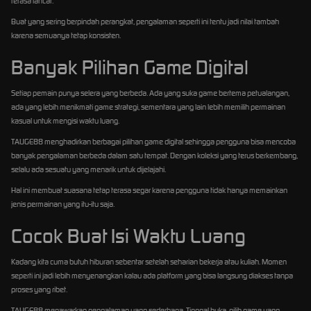
terasa lancar.
Buat yang sering berpindah perangkat, pengalaman seperti ini tentu jadi nilai tambah
karena semuanya tetap konsisten.
Banyak Pilihan Game Digital
Setiap pemain punya selera yang berbeda. Ada yang suka game bertema petualangan,
ada yang lebih menikmati game strategi, sementara yang lain lebih memilih permainan
kasual untuk mengisi waktu luang.
TAUGE88 menghadirkan berbagai pilihan game digital sehingga pengguna bisa mencoba
banyak pengalaman berbeda dalam satu tempat. Dengan koleksi yang terus berkembang,
selalu ada sesuatu yang menarik untuk dijelajahi.
Hal ini membuat suasana tetap terasa segar karena pengguna tidak hanya memainkan
jenis permainan yang itu-itu saja.
Cocok Buat Isi Waktu Luang
Kadang kita cuma butuh hiburan sebentar setelah seharian bekerja atau kuliah. Momen
seperti ini jadi lebih menyenangkan kalau ada platform yang bisa langsung diakses tanpa
proses yang ribet.
TAUGE88 menawarkan pengalaman yang sederhana. Tinggal buka, pilih game yang