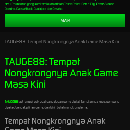
seru. Permainan yang kami sediakan adalah Texas Poker, Ceme City, Ceme Around,
Domino, Capsa Stack, Blackjack dan Omaha.
MAIN
TAUGE88: Tempat Nongkrongnya Anak Game Masa Kini
TAUGE88: Tempat
Nongkrongnya Anak Game
Masa Kini
TAUGE88
jadi tempat asik buat yang doyan game digital. Tampilannya kece, gampang
dipakai, banyak pilihan game, dan bikin betah nongkrong lama.
Tempat Nongkrongnya Anak