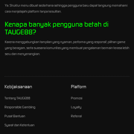
Ya. Struktur menu dibuat sederhana sehingga pengguna baru dapat langsung memahami
cara menjelajahi platform tanpa kesulitan.
Kenapa banyak pengguna betah di
TAUGE88?
Karena menggabungkan tampilan yang nyaman, performa yang responsif, pilihan game
yang beragam, serta suasana komunitas yang membuat pengalaman bermain terasa lebih
seru dan menyenangkan.
Kebijaksanaan
Platform
Tentang TAUGE88
Promosi
Responsible Gambling
Loyalty
Pusat Bantuan
Referral
Syarat dan Ketentuan