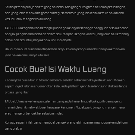
Setiap pemain punya selera yang berbeda. Ada yang suka game bertema petualangan,
ada yang lebih menikmati game strategi, sementara yang lain lebih memilih permainan
kasual untuk mengisi waktu luang.
TAUGE88 menghadirkan berbagai pilihan game digital sehingga pengguna bisa mencoba
banyak pengalaman berbeda dalam satu tempat. Dengan koleksi yang terus berkembang,
selalu ada sesuatu yang menarik untuk dijelajahi.
Hal ini membuat suasana tetap terasa segar karena pengguna tidak hanya memainkan
jenis permainan yang itu-itu saja.
Cocok Buat Isi Waktu Luang
Kadang kita cuma butuh hiburan sebentar setelah seharian bekerja atau kuliah. Momen
seperti ini jadi lebih menyenangkan kalau ada platform yang bisa langsung diakses tanpa
proses yang ribet.
TAUGE88 menawarkan pengalaman yang sederhana. Tinggal buka, pilih game yang
menarik, lalu nikmati waktu santai sesuai keinginan. Nggak perlu bingung mencari menu
atau mengatur banyak hal sebelum mulai.
Konsep seperti inilah yang membuat banyak orang lebih nyaman menggunakan platform
yang praktis.