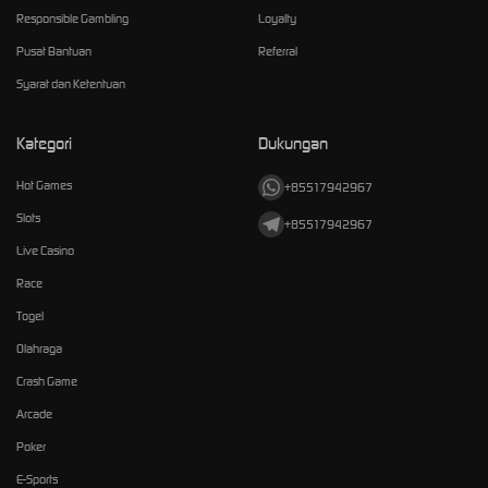
Responsible Gambling
Loyalty
Pusat Bantuan
Referral
Syarat dan Ketentuan
Kategori
Dukungan
Hot Games
+85517942967
Slots
+85517942967
Live Casino
Race
Togel
Olahraga
Crash Game
Arcade
Poker
E-Sports