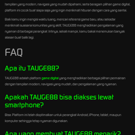
tampilan yang modern, navigasi yang mudah dipahami, serta beragam pilihan game digital,
platform ini cocok buat siapa saja yang ingin menikmati hiburan dengan cara yang santai.
Baik kamu ingin mengisi waktu luang, mencari referensi game baru, atau sekadar
menikmati suasana komunitas yang aktif, TAUGE88 menghadirkan pengalaman yang
nyaman di berbagai perangkat. Intinya, sekali mampir, kamu bakal menemukan banyak
alasan buat balik lagi.
FAQ
Apa itu TAUGE88?
TAUGE88 adalah platform
game digital
yang menghadirkan berbagai pilihan permainan
dengan tampilan modern, navigasi yang mudah, dan pengalaman yang nyaman.
Apakah TAUGE88 bisa diakses lewat
smartphone?
Bisa. Platform ini telah dioptimalkan untuk perangkat Android, iPhone, tablet, maupun
komputer sehingga tetap nyaman digunakan.
Apa yang membuat TAUGE88 menarik?