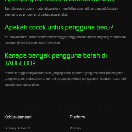
Tampilannya modern, mudah digunakan, memiliki beragam pilihan game digital, dan
dirancang agar nyaman di berbagai perangkat.
Apakah cocok untuk pengguna baru?
Ya. Struktur menu dibuat sederhana sehingga pengguna baru dapat langsung memahami
cara menjelajahi platform tanpa kesulitan.
Kenapa banyak pengguna betah di
TAUGE88?
Karena menggabungkan tampilan yang nyaman, performa yang responsif, pilihan game
yang beragam, serta suasana komunitas yang membuat pengalaman bermain terasa lebih
seru dan menyenangkan.
Kebijaksanaan
Platform
Tentang TAUGE88
Promosi