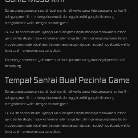
Setiap orang punya cara sendiri buat menikmati waktu luang. Ada yang suka nonton film,
ada yang memilih mendengarkan musik, dan nggak sedikit yang lebih senang
menghabiskan waktu dengan bermain game.
TAUGE88 hadir buat kamu yang suka dunia game digital dan ingin menikmati suasana
yang santai. Begitu masuk ke halaman utamanya, tampilannya langsung terasa bersih,
modern, dan mudah dipahami. Semua menu disusun dengan rapi, jadi nggak perlu waktu
lama buat menemukan apa yang dicari.
Konsepnya sederhana, yaitu membuat siapa pun merasa nyaman sejak pertama kali
berkunjung.
Tempat Santai Buat Pecinta Game
Setiap orang punya cara sendiri buat menikmati waktu luang. Ada yang suka nonton film,
ada yang memilih mendengarkan musik, dan nggak sedikit yang lebih senang
menghabiskan waktu dengan bermain game.
TAUGE88 hadir buat kamu yang suka dunia game digital dan ingin menikmati suasana
yang santai. Begitu masuk ke halaman utamanya, tampilannya langsung terasa bersih,
modern, dan mudah dipahami. Semua menu disusun dengan rapi, jadi nggak perlu waktu
lama buat menemukan apa yang dicari.