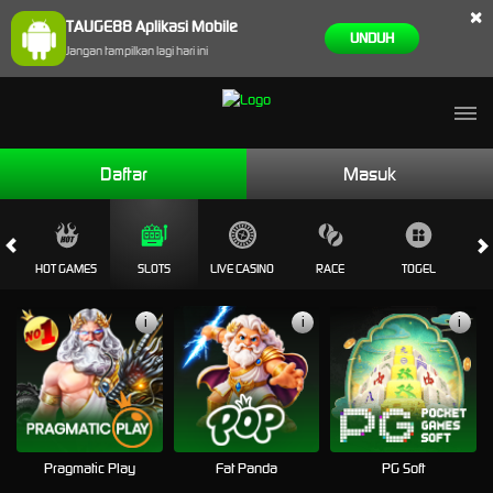
×
TAUGE88 Aplikasi Mobile
UNDUH
Jangan tampilkan lagi hari ini
Daftar
Masuk
HOT GAMES
SLOTS
LIVE CASINO
RACE
TOGEL
OL
i
i
i
Pragmatic Play
Fat Panda
PG Soft