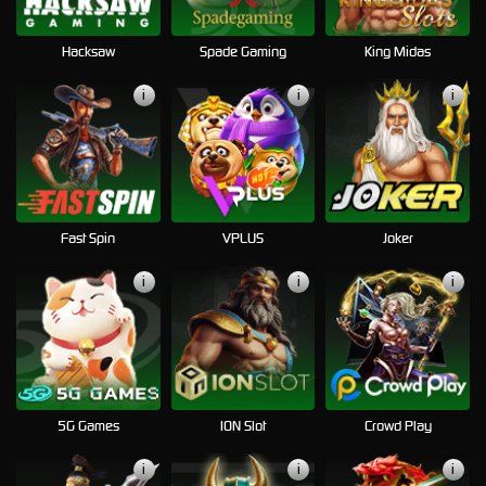
Hacksaw
Spade Gaming
King Midas
i
i
i
Fast Spin
VPLUS
Joker
i
i
i
5G Games
ION Slot
Crowd Play
i
i
i