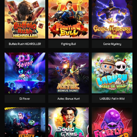
Buffalo Rush HIGHROLLER
Fighting Bull
Genie Mystery
DJ Fever
Aztec: Bonus Hunt
LABUBU: Fall In Wild