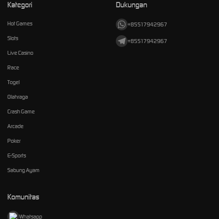
Kategori
Dukungan
Hot Games
+85517942967
Slots
+85517942967
Live Casino
Race
Togel
Olahraga
Crash Game
Arcade
Poker
E-Sports
Sabung Ayam
Komunitas
Whatsapp