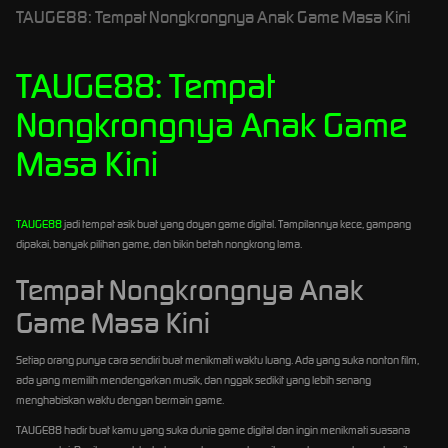
TAUGE88: Tempat Nongkrongnya Anak Game Masa Kini
TAUGE88: Tempat
Nongkrongnya Anak Game
Masa Kini
TAUGE88
jadi tempat asik buat yang doyan game digital. Tampilannya kece, gampang
dipakai, banyak pilihan game, dan bikin betah nongkrong lama.
Tempat Nongkrongnya Anak
Game Masa Kini
Setiap orang punya cara sendiri buat menikmati waktu luang. Ada yang suka nonton film,
ada yang memilih mendengarkan musik, dan nggak sedikit yang lebih senang
menghabiskan waktu dengan bermain game.
TAUGE88 hadir buat kamu yang suka dunia game digital dan ingin menikmati suasana