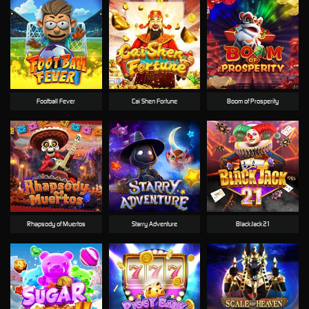
Football Fever
Cai Shen Fortune
Boom of Prosperity
Rhapsody of Muertos
Starry Adventure
BlackJack21