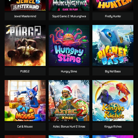
Jewel Mastermind
Squid Game 2: Mukunghwa
Firefly Hunter
PUBG2
Hungry Slime
Big Net Bass
Cat & Mouse
Aztec: Bonus Hunt 2 Xmas
Kingyo Riches