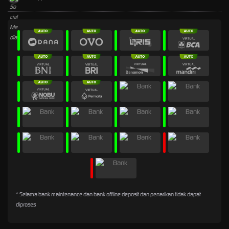
* Selama bank maintenance dan bank offline deposit dan penarikan tidak dapat
diproses