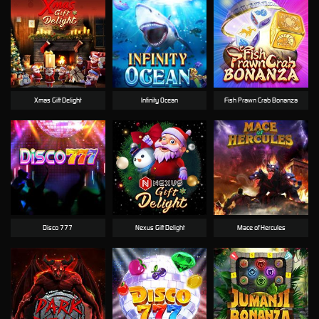
Xmas Gift Delight
Infinity Ocean
Fish Prawn Crab Bonanza
Disco 777
Nexus Gift Delight
Mace of Hercules