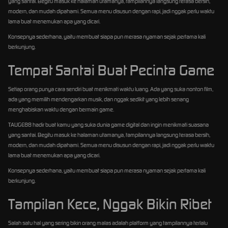
yang santai. Begitu masuk ke halaman utamanya, tampilannya langsung terasa bersih,
modern, dan mudah dipahami. Semua menu disusun dengan rapi, jadi nggak perlu waktu
lama buat menemukan apa yang dicari.
Konsepnya sederhana, yaitu membuat siapa pun merasa nyaman sejak pertama kali
berkunjung.
Tempat Santai Buat Pecinta Game
Setiap orang punya cara sendiri buat menikmati waktu luang. Ada yang suka nonton film,
ada yang memilih mendengarkan musik, dan nggak sedikit yang lebih senang
menghabiskan waktu dengan bermain game.
TAUGE88 hadir buat kamu yang suka dunia game digital dan ingin menikmati suasana
yang santai. Begitu masuk ke halaman utamanya, tampilannya langsung terasa bersih,
modern, dan mudah dipahami. Semua menu disusun dengan rapi, jadi nggak perlu waktu
lama buat menemukan apa yang dicari.
Konsepnya sederhana, yaitu membuat siapa pun merasa nyaman sejak pertama kali
berkunjung.
Tampilan Kece, Nggak Bikin Ribet
Salah satu hal yang sering bikin orang malas adalah platform yang tampilannya terlalu