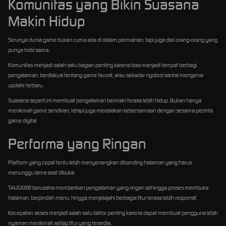
Komunitas yang Bikin Suasana
Makin Hidup
Serunya dunia game bukan cuma ada di dalam permainan, tapi juga dari orang-orang yang
punya hobi sama.
Komunitas menjadi salah satu bagian penting karena bisa menjadi tempat berbagi
pengalaman, berdiskusi tentang game favorit, atau sekadar ngobrol santai mengenai
update terbaru.
Suasana seperti ini membuat pengalaman bermain terasa lebih hidup. Bukan hanya
menikmati game sendirian, tetapi juga merasakan kebersamaan dengan sesama pecinta
game digital.
Performa yang Ringan
Platform yang cepat tentu lebih menyenangkan dibanding halaman yang harus
menunggu lama saat dibuka.
TAUGE88 berusaha memberikan pengalaman yang ringan sehingga proses membuka
halaman, berpindah menu, hingga menjelajahi berbagai fitur terasa lebih responsif.
Kecepatan akses menjadi salah satu faktor penting karena dapat membuat pengguna lebih
nyaman menikmati setiap fitur yang tersedia.