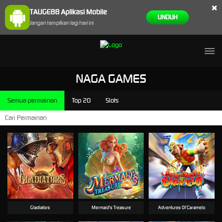
×
TAUGE88 Aplikasi Mobile
UNDUH
Jangan tampilkan lagi hari ini
NAGA GAMES
Semua permainan
Top 20
Slots
Gladiators
Mermaid's Treasure
Adventures Of Caramelo