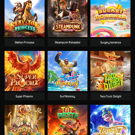
Stallion Princess
Steampunk Reloaded
Surgary bonanza
Super Phoenix
Surf Monkey
Taco Truck Delight