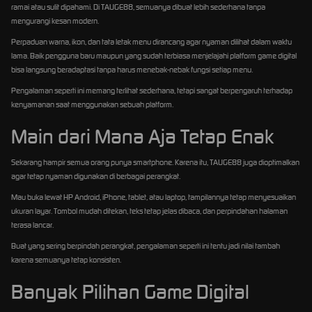
ramai atau sulit dipahami. Di TAUGE88, semuanya dibuat lebih sederhana tanpa
mengurangi kesan modern.
Perpaduan warna, ikon, dan tata letak menu dirancang agar nyaman dilihat dalam waktu
lama. Baik pengguna baru maupun yang sudah terbiasa menjelajahi platform game digital
bisa langsung beradaptasi tanpa harus menebak-nebak fungsi setiap menu.
Pengalaman seperti ini memang terlihat sederhana, tetapi sangat berpengaruh terhadap
kenyamanan saat menggunakan sebuah platform.
Main dari Mana Aja Tetap Enak
Sekarang hampir semua orang punya smartphone. Karena itu, TAUGE88 juga dioptimalkan
agar tetap nyaman digunakan di berbagai perangkat.
Mau buka lewat HP Android, iPhone, tablet, atau laptop, tampilannya tetap menyesuaikan
ukuran layar. Tombol mudah ditekan, teks tetap jelas dibaca, dan perpindahan halaman
terasa lancar.
Buat yang sering berpindah perangkat, pengalaman seperti ini tentu jadi nilai tambah
karena semuanya tetap konsisten.
Banyak Pilihan Game Digital