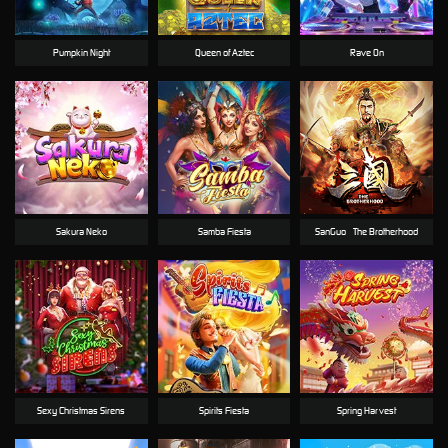
Pumpkin Night
Queen of Aztec
Rave On
Sakura Neko
Samba Fiesta
SanGuo - The Brotherhood
Sexy Christmas Sirens
Spirits Fiesta
Spring Harvest