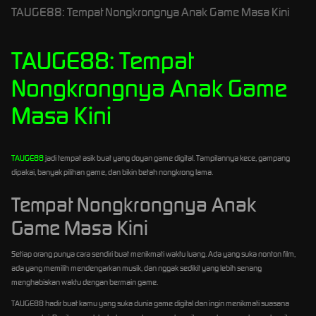
TAUGE88: Tempat Nongkrongnya Anak Game Masa Kini
TAUGE88: Tempat
Nongkrongnya Anak Game
Masa Kini
TAUGE88
jadi tempat asik buat yang doyan game digital. Tampilannya kece, gampang
dipakai, banyak pilihan game, dan bikin betah nongkrong lama.
Tempat Nongkrongnya Anak
Game Masa Kini
Setiap orang punya cara sendiri buat menikmati waktu luang. Ada yang suka nonton film,
ada yang memilih mendengarkan musik, dan nggak sedikit yang lebih senang
menghabiskan waktu dengan bermain game.
TAUGE88 hadir buat kamu yang suka dunia game digital dan ingin menikmati suasana