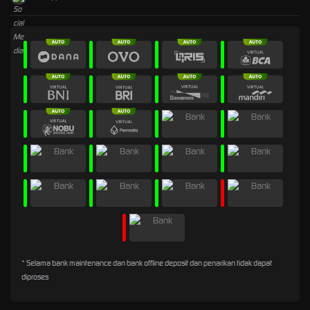
* Selama bank maintenance dan bank offline deposit dan penarikan tidak dapat
diproses