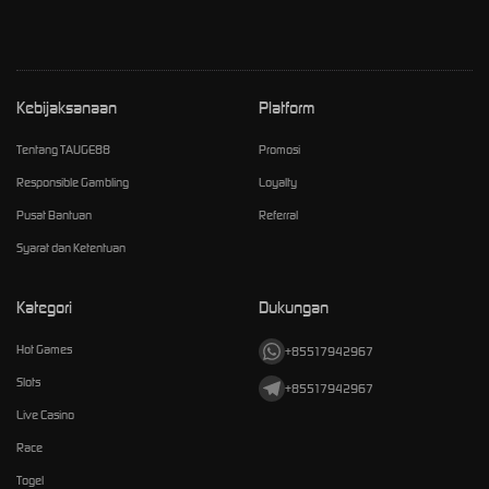
Kebijaksanaan
Platform
Tentang TAUGE88
Promosi
Responsible Gambling
Loyalty
Pusat Bantuan
Referral
Syarat dan Ketentuan
Kategori
Dukungan
Hot Games
+85517942967
Slots
+85517942967
Live Casino
Race
Togel