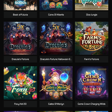
Book of Futuria
Coins Of Atlantis
Dice Jungle
Dracula's Fortune
Dracula's Fortune Halloween Edition
Farm's Fortune
Foxy Hot 20
Gates Of Merlyn
Gems Crown Charging Wilds