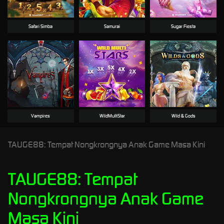
Safari Simba
Samurai
Sugar Fiesta
Vampires
WildMultiStar
Wild & Gods
TAUGE88: Tempat Nongkrongnya Anak Game Masa Kini
TAUGE88: Tempat
Nongkrongnya Anak Game
Masa Kini