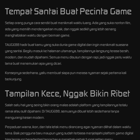
Tempat Santai Buat Pecinta Game
Setiap orang punya cara sendiri buat menikmati waktu luang. Ada yang suka nonton film,
ada yang memilih mendengarkan musik, dan nggak sedikit yang lebih senang
menghabiskan waktu dengan bermain game.
TAUGE88 hadir buat kamu yang suka dunia game digital dan ingin menikmati suasana
yang santai. Begitu masuk ke halaman utamanya, tampilannya langsung terasa bersih,
modern, dan mudah dipahami. Semua menu disusun dengan rapi, jadi nggak perlu waktu
lama buat menemukan apa yang dicari.
Konsepnya sederhana, yaitu membuat siapa pun merasa nyaman sejak pertama kali
berkunjung.
Tampilan Kece, Nggak Bikin Ribet
Salah satu hal yang sering bikin orang malas adalah platform yang tampilannya terlalu
ramai atau sulit dipahami. Di TAUGE88, semuanya dibuat lebih sederhana tanpa
mengurangi kesan modern.
Perpaduan warna, ikon, dan tata letak menu dirancang agar nyaman dilihat dalam waktu
lama. Baik pengguna baru maupun yang sudah terbiasa menjelajahi platform game digital
bisa langsung beradaptasi tanpa harus menebak-nebak fungsi setiap menu.