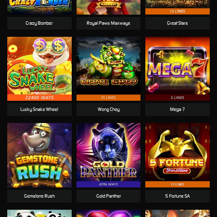
Crazy Bomber
Royal Paws Maxways
Great Stars
Lucky Snake Wheel
Wong Choy
Mega 7
Gemstone Rush
Gold Panther
5 Fortune SA