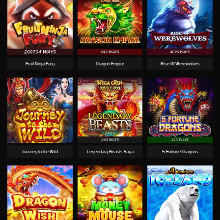
Fruit Ninja Fury
Dragon Empire
Rise Of Werewolves
Journey to the Wild
Legendary Beasts Saga
5 Fortune Dragons