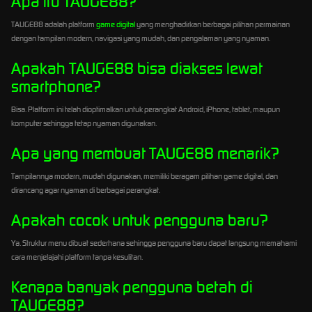
Apa itu TAUGE88?
TAUGE88 adalah platform
game digital
yang menghadirkan berbagai pilihan permainan
dengan tampilan modern, navigasi yang mudah, dan pengalaman yang nyaman.
Apakah TAUGE88 bisa diakses lewat
smartphone?
Bisa. Platform ini telah dioptimalkan untuk perangkat Android, iPhone, tablet, maupun
komputer sehingga tetap nyaman digunakan.
Apa yang membuat TAUGE88 menarik?
Tampilannya modern, mudah digunakan, memiliki beragam pilihan game digital, dan
dirancang agar nyaman di berbagai perangkat.
Apakah cocok untuk pengguna baru?
Ya. Struktur menu dibuat sederhana sehingga pengguna baru dapat langsung memahami
cara menjelajahi platform tanpa kesulitan.
Kenapa banyak pengguna betah di
TAUGE88?