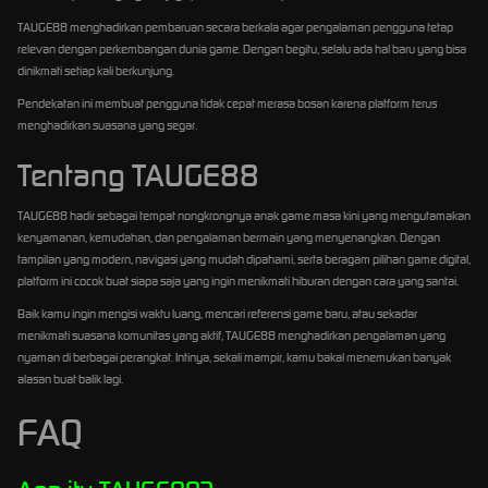
TAUGE88 menghadirkan pembaruan secara berkala agar pengalaman pengguna tetap
relevan dengan perkembangan dunia game. Dengan begitu, selalu ada hal baru yang bisa
dinikmati setiap kali berkunjung.
Pendekatan ini membuat pengguna tidak cepat merasa bosan karena platform terus
menghadirkan suasana yang segar.
Tentang TAUGE88
TAUGE88 hadir sebagai tempat nongkrongnya anak game masa kini yang mengutamakan
kenyamanan, kemudahan, dan pengalaman bermain yang menyenangkan. Dengan
tampilan yang modern, navigasi yang mudah dipahami, serta beragam pilihan game digital,
platform ini cocok buat siapa saja yang ingin menikmati hiburan dengan cara yang santai.
Baik kamu ingin mengisi waktu luang, mencari referensi game baru, atau sekadar
menikmati suasana komunitas yang aktif, TAUGE88 menghadirkan pengalaman yang
nyaman di berbagai perangkat. Intinya, sekali mampir, kamu bakal menemukan banyak
alasan buat balik lagi.
FAQ