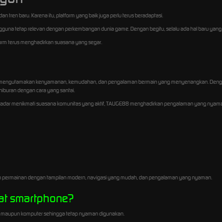
an tren baru. Karena itu, platform yang baik juga perlu terus beradaptasi.
 tetap relevan dengan perkembangan dunia game. Dengan begitu, selalu ada hal baru yang bisa
orm terus menghadirkan suasana yang segar.
 mengutamakan kenyamanan, kemudahan, dan pengalaman bermain yang menyenangkan. Dengan 
i hiburan dengan cara yang santai.
 sekadar menikmati suasana komunitas yang aktif, TAUGE88 menghadirkan pengalaman yang nyaman
an permainan dengan tampilan modern, navigasi yang mudah, dan pengalaman yang nyaman.
at smartphone?
blet, maupun komputer sehingga tetap nyaman digunakan.