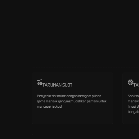
TARUHAN SLOT
TA
Penyedia slot online dengan beragam pilihan
Sportsb
game menarik yang memudahkan pemain untuk
menawar
mencapai jackpot
tinggi,
banyak 