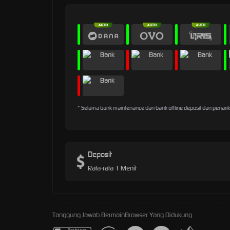
* Selama bank maintenance dan bank offline deposit dan penarik
Deposit
Rata-rata 1 Menit
Tanggung Jawab Bermain
Browser Yang Didukung