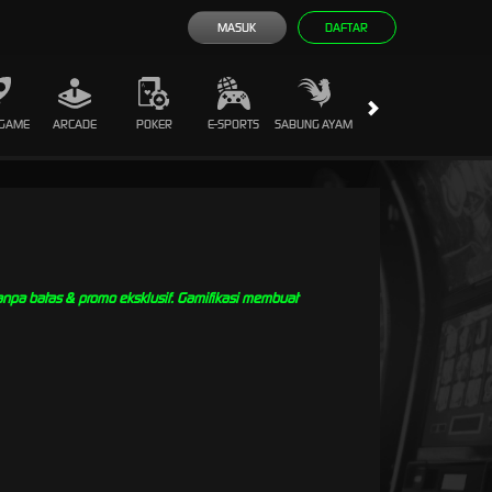
MASUK
DAFTAR
 GAME
ARCADE
POKER
E-SPORTS
SABUNG AYAM
PROMOSI
t tanpa batas & promo eksklusif. Gamifikasi membuat