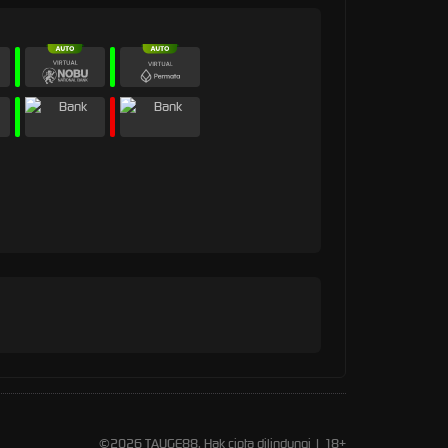
©2026 TAUGE88. Hak cipta dilindungi | 18+