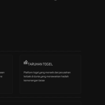
TARUHAN TOGEL
haan
Platform togel yang menarik dari perusahan
ame
terbaik di dunia yang menawarkan hadiah
kemenangan besar