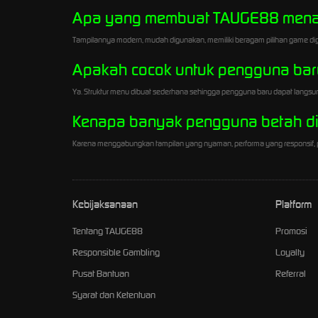
Apa yang membuat TAUGE88 mena
Tampilannya modern, mudah digunakan, memiliki beragam pilihan game digi
Apakah cocok untuk pengguna ba
Ya. Struktur menu dibuat sederhana sehingga pengguna baru dapat langsun
Kenapa banyak pengguna betah d
Karena menggabungkan tampilan yang nyaman, performa yang responsif, 
Kebijaksanaan
Platform
Tentang TAUGE88
Promosi
Responsible Gambling
Loyalty
Pusat Bantuan
Referral
Syarat dan Ketentuan