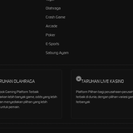
Olahraga
Crash Game
Arcade
Poker
E-Sports
Sabung Ayam
RUHAN OLAHRAGA
TARUHAN LIVE KASINO
ook Gaming Platform Terbaik
Platform Pilihan bagi perusahaan-perusa
kan lebih banyak game, odds yang lebih
terbaik di dunia, dengan pilihan variasi g
 dan menyediakan pilihan yang lebih
terbanyak
untuk pemain.