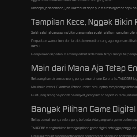
Konsepnya sederhana, yaitu membuat siapa pun merasa nyaman sejak pert
Tampilan Kece, Nggak Bikin 
Salah satu hal yang sering bikin orang malas adalah platform yang tampil
Perpaduan warna, ikon, dan tata letak menu dirancang agar nyaman dilihat
menu.
Pengalaman seperti ini memang terlihat sederhana, tetapi sangat berpe
Main dari Mana Aja Tetap E
Sekarang hampir semua orang punya smartphone. Karena itu, TAUGE88 juga
Mau buka lewat HP Android, iPhone, tablet, atau laptop, tampilannya tetap
Buat yang sering berpindah perangkat, pengalaman seperti ini tentu jadi ni
Banyak Pilihan Game Digital
Setiap pemain punya selera yang berbeda. Ada yang suka game bertema pet
TAUGE88 menghadirkan berbagai pilihan game digital sehingga pengguna b
Hal ini membuat suasana tetap terasa segar karena pengguna tidak hanya m