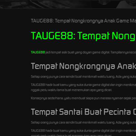
TAUGE88: Tempat Nongkrongnya Anak Game Mas
TAUGE88: Tempat Nong
TAUGE88
jadi tempat asik buat yang doyan game digital. Tampilannya kece
Tempat Nongkrongnya Anak
Setiap orang punya cara sendiri buat menikmati waktu luang. Ada yang s
TAUGE88 hadir buat kamu yang suka dunia game digital dan ingin menikma
nggak perlu waktu lama buat menemukan apa yang dicari.
Konsepnya sederhana, yaitu membuat siapa pun merasa nyaman sejak pert
Tempat Santai Buat Pecinta
Setiap orang punya cara sendiri buat menikmati waktu luang. Ada yang s
TAUGE88 hadir buat kamu yang suka dunia game digital dan ingin menikma
nggak perlu waktu lama buat menemukan apa yang dicari.