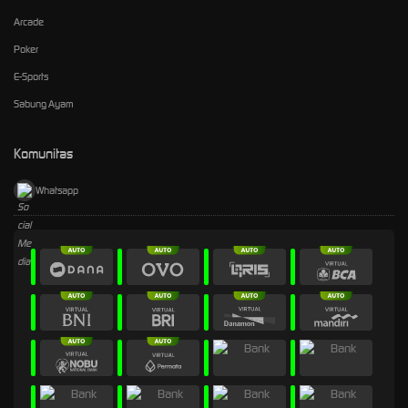
Arcade
Poker
E-Sports
Sabung Ayam
Komunitas
Whatsapp