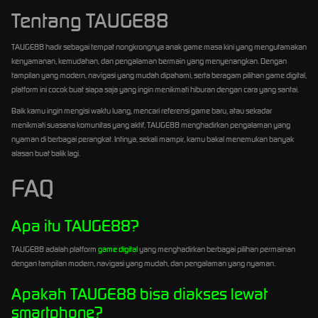
Tentang TAUGE88
TAUGE88 hadir sebagai tempat nongkrongnya anak game masa kini yang mengutamakan
kenyamanan, kemudahan, dan pengalaman bermain yang menyenangkan. Dengan
tampilan yang modern, navigasi yang mudah dipahami, serta beragam pilihan game digital,
platform ini cocok buat siapa saja yang ingin menikmati hiburan dengan cara yang santai.
Baik kamu ingin mengisi waktu luang, mencari referensi game baru, atau sekadar
menikmati suasana komunitas yang aktif, TAUGE88 menghadirkan pengalaman yang
nyaman di berbagai perangkat. Intinya, sekali mampir, kamu bakal menemukan banyak
alasan buat balik lagi.
FAQ
Apa itu TAUGE88?
TAUGE88 adalah platform
game digital
yang menghadirkan berbagai pilihan permainan
dengan tampilan modern, navigasi yang mudah, dan pengalaman yang nyaman.
Apakah TAUGE88 bisa diakses lewat
smartphone?