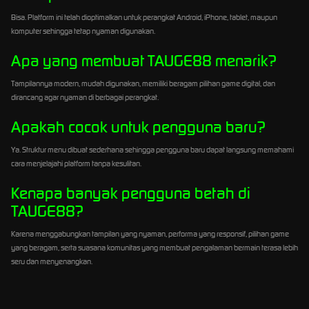
Bisa. Platform ini telah dioptimalkan untuk perangkat Android, iPhone, tablet, maupun
komputer sehingga tetap nyaman digunakan.
Apa yang membuat TAUGE88 menarik?
Tampilannya modern, mudah digunakan, memiliki beragam pilihan game digital, dan
dirancang agar nyaman di berbagai perangkat.
Apakah cocok untuk pengguna baru?
Ya. Struktur menu dibuat sederhana sehingga pengguna baru dapat langsung memahami
cara menjelajahi platform tanpa kesulitan.
Kenapa banyak pengguna betah di
TAUGE88?
Karena menggabungkan tampilan yang nyaman, performa yang responsif, pilihan game
yang beragam, serta suasana komunitas yang membuat pengalaman bermain terasa lebih
seru dan menyenangkan.