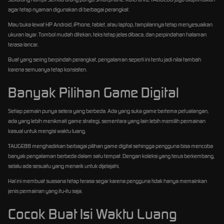
agar tetap nyaman digunakan di berbagai perangkat.
Mau buka lewat HP Android, iPhone, tablet, atau laptop, tampilannya tetap menyesuaikan
ukuran layar. Tombol mudah ditekan, teks tetap jelas dibaca, dan perpindahan halaman
terasa lancar.
Buat yang sering berpindah perangkat, pengalaman seperti ini tentu jadi nilai tambah
karena semuanya tetap konsisten.
Banyak Pilihan Game Digital
Setiap pemain punya selera yang berbeda. Ada yang suka game bertema petualangan,
ada yang lebih menikmati game strategi, sementara yang lain lebih memilih permainan
kasual untuk mengisi waktu luang.
TAUGE88 menghadirkan berbagai pilihan game digital sehingga pengguna bisa mencoba
banyak pengalaman berbeda dalam satu tempat. Dengan koleksi yang terus berkembang,
selalu ada sesuatu yang menarik untuk dijelajahi.
Hal ini membuat suasana tetap terasa segar karena pengguna tidak hanya memainkan
jenis permainan yang itu-itu saja.
Cocok Buat Isi Waktu Luang